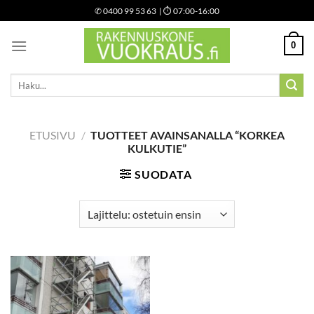
Skip
✆
0400 99 53 63
| ⏱ 07:00-16:00
to
content
0
Etsi:
ETUSIVU
/
TUOTTEET AVAINSANALLA “KORKEA
KULKUTIE”
SUODATA