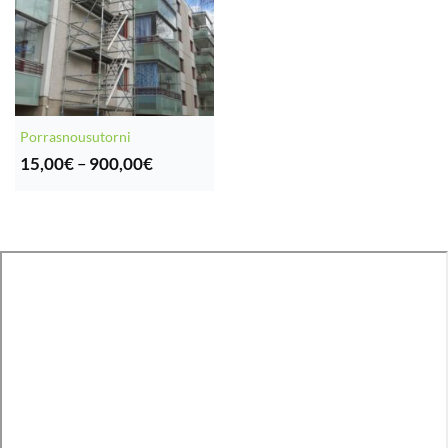
Porrasnousutorni
Hintaluokka:
15,00
€
–
900,00
€
15,00€
-
900,00€