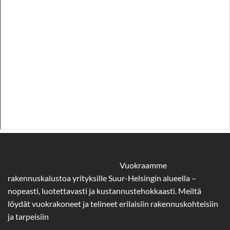
Vuokraamme
rakennuskalustoa yrityksille Suur-Helsingin alueella –
nopeasti, luotettavasti ja kustannustehokkaasti. Meiltä
löydät vuokrakoneet ja telineet erilaisiin rakennuskohteisiin
ja tarpeisiin