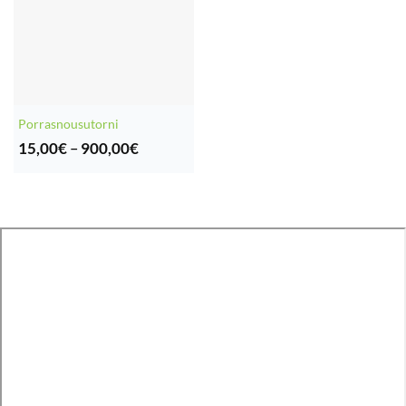
Porrasnousutorni
Hintaluokka:
15,00
€
–
900,00
€
15,00€
-
900,00€