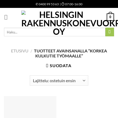
Skip
✆
0400 99 53 63
| ⏱ 07:00-16:00
to
content
0
Etsi:
ETUSIVU
/
TUOTTEET AVAINSANALLA “KORKEA
KULKUTIE TYÖMAALLE”
SUODATA