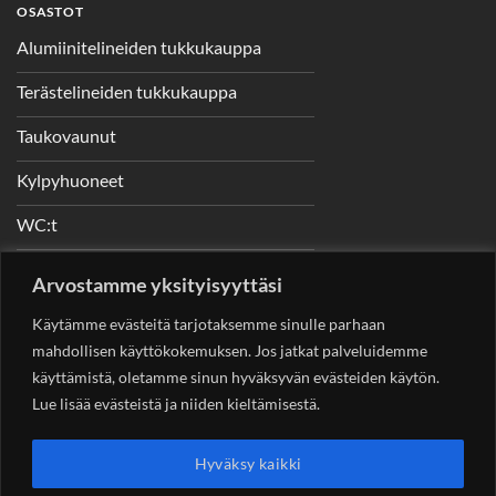
OSASTOT
Alumiinitelineiden tukkukauppa
Terästelineiden tukkukauppa
Taukovaunut
Kylpyhuoneet
WC:t
Telineet
Arvostamme yksityisyyttäsi
Nostimet
Käytämme evästeitä tarjotaksemme sinulle parhaan
mahdollisen käyttökokemuksen. Jos jatkat palveluidemme
käyttämistä, oletamme sinun hyväksyvän evästeiden käytön.
Lue lisää evästeistä ja niiden kieltämisestä.
YHTEYSTIEDOT
Helsingin Rakennuskonevuokraus Oy
Sotungintie 449,
Hyväksy kaikki
00890 Helsinki 0400 99 53 63
asiakaspalvelu@rakennuskonevuokraus.fi