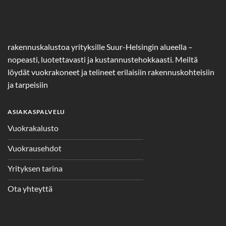
rakennuskalustoa yrityksille Suur-Helsingin alueella –
nopeasti, luotettavasti ja kustannustehokkaasti. Meiltä
löydät vuokrakoneet ja telineet erilaisiin rakennuskohteisiin
ja tarpeisiin
ASIAKASPALVELU
Vuokrakalusto
Vuokrausehdot
Yrityksen tarina
Ota yhteyttä