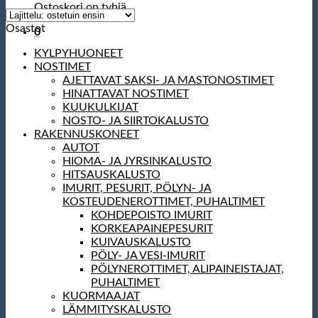
Ostoskori on tyhjä.
Osastot
0
KYLPYHUONEET
NOSTIMET
AJETTAVAT SAKSI- JA MASTONOSTIMET
HINATTAVAT NOSTIMET
KUUKULKIJAT
NOSTO- JA SIIRTOKALUSTO
RAKENNUSKONEET
AUTOT
HIOMA- JA JYRSINKALUSTO
HITSAUSKALUSTO
IMURIT, PESURIT, PÖLYN- JA
KOSTEUDENEROTTIMET, PUHALTIMET
KOHDEPOISTO IMURIT
KORKEAPAINEPESURIT
KUIVAUSKALUSTO
PÖLY- JA VESI-IMURIT
PÖLYNEROTTIMET, ALIPAINEISTAJAT,
PUHALTIMET
KUORMAAJAT
LÄMMITYSKALUSTO