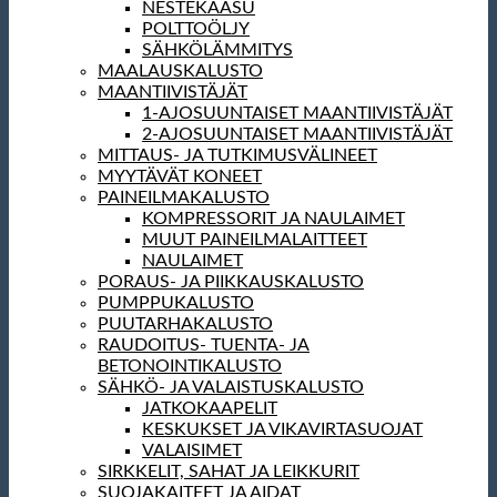
NESTEKAASU
POLTTOÖLJY
SÄHKÖLÄMMITYS
MAALAUSKALUSTO
MAANTIIVISTÄJÄT
1-AJOSUUNTAISET MAANTIIVISTÄJÄT
2-AJOSUUNTAISET MAANTIIVISTÄJÄT
MITTAUS- JA TUTKIMUSVÄLINEET
MYYTÄVÄT KONEET
PAINEILMAKALUSTO
KOMPRESSORIT JA NAULAIMET
MUUT PAINEILMALAITTEET
NAULAIMET
PORAUS- JA PIIKKAUSKALUSTO
PUMPPUKALUSTO
PUUTARHAKALUSTO
RAUDOITUS- TUENTA- JA
BETONOINTIKALUSTO
SÄHKÖ- JA VALAISTUSKALUSTO
JATKOKAAPELIT
KESKUKSET JA VIKAVIRTASUOJAT
VALAISIMET
SIRKKELIT, SAHAT JA LEIKKURIT
SUOJAKAITEET JA AIDAT