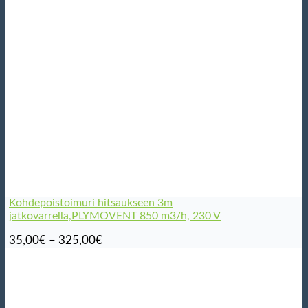
Kohdepoistoimuri hitsaukseen 3m
jatkovarrella,PLYMOVENT 850 m3/h, 230 V
Hintaluokka:
35,00
€
–
325,00
€
35,00€
-
325,00€