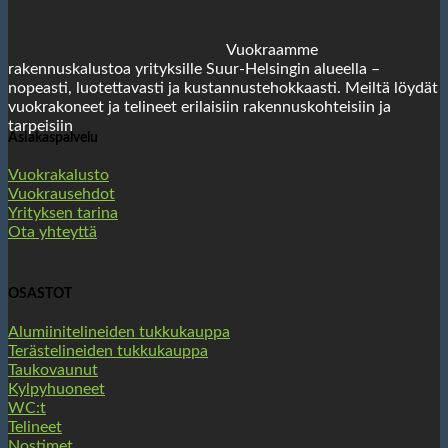
Vuokraamme
rakennuskalustoa yrityksille Suur-Helsingin alueella –
nopeasti, luotettavasti ja kustannustehokkaasti. Meiltä löydät
vuokrakoneet ja telineet erilaisiin rakennuskohteisiin ja
tarpeisiin
Asiakaspalvelu
Vuokrakalusto
Vuokrausehdot
Yrityksen tarina
Ota yhteyttä
OSASTOT
Alumiinitelineiden tukkukauppa
Terästelineiden tukkukauppa
Taukovaunut
Kylpyhuoneet
WC:t
Telineet
Nostimet