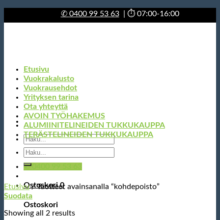
Skip
✆
0400 99 53 63
| ⏱ 07:00-16:00
to
content
Etusivu
Vuokrakalusto
Vuokrausehdot
Yrityksen tarina
Ota yhteyttä
AVOIN TYÖHAKEMUS
ALUMIINITELINEIDEN TUKKUKAUPPA
TERÄSTELINEIDEN TUKKUKAUPPA
Etsi:
Etsi:
✆ 0400 99 53 63
Ostoskori
0
Etusivu
/
Tuotteet avainsanalla “kohdepoisto”
Suodata
Ostoskori
Showing all 2 results