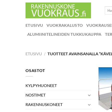
Skip
Etsi:
to
content
ETUSIVU
VUOKRAKALUSTO
VUOKRAUS
ALUMIINITELINEIDEN TUKKUKAUPPA
TE
ETUSIVU
/
TUOTTEET AVAINSANALLA “KÄVE
OSASTOT
KYLPYHUONEET
NOSTIMET
RAKENNUSKONEET