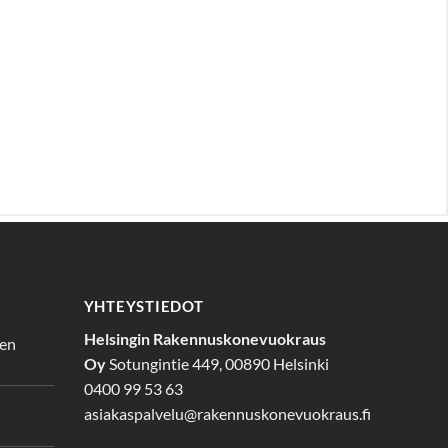
YHTEYSTIEDOT
Helsingin Rakennuskonevuokraus
den
Oy
Sotungintie 449, 00890 Helsinki
0400 99 53 63
asiakaspalvelu@rakennuskonevuokraus.fi