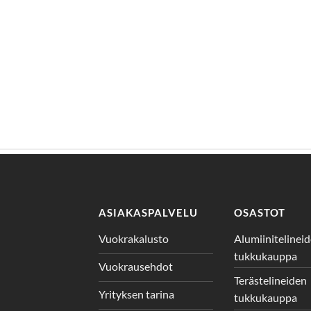
ASIAKASPALVELU
OSASTOT
Vuokrakalusto
Alumiinitelinei
tukkukauppa
Vuokrausehdot
Terästelineiden
Yrityksen tarina
tukkukauppa