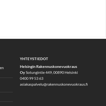
YHTEYSTIEDOT
Helsingin Rakennuskonevuokraus
den
Oy
Sotungintie 449, 00890 Helsinki
0400 99 53 63
asiakaspalvelu@rakennuskonevuokraus.fi