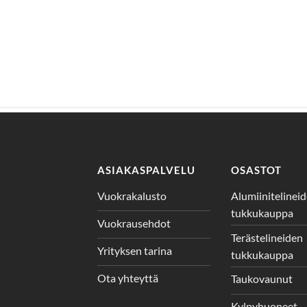
ASIAKASPALVELU
OSASTOT
Vuokrakalusto
Alumiinitelinei
tukkukauppa
Vuokrausehdot
Terästelineiden
Yrityksen tarina
tukkukauppa
Ota yhteyttä
Taukovaunut
Kylpyhuoneet