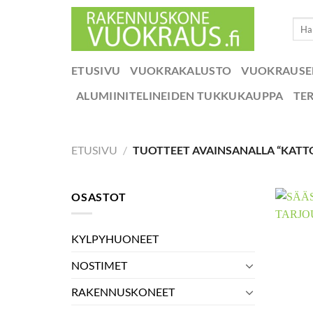
Skip
Etsi:
to
content
ETUSIVU
VUOKRAKALUSTO
VUOKRAUS
ALUMIINITELINEIDEN TUKKUKAUPPA
TE
ETUSIVU
/
TUOTTEET AVAINSANALLA “KATT
OSASTOT
KYLPYHUONEET
NOSTIMET
RAKENNUSKONEET