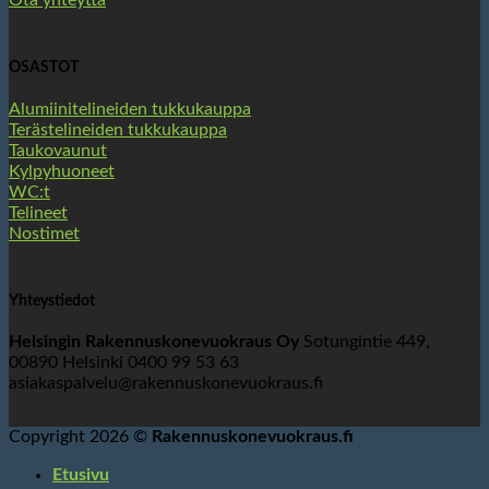
Ota yhteyttä
OSASTOT
Alumiinitelineiden tukkukauppa
Terästelineiden tukkukauppa
Taukovaunut
Kylpyhuoneet
WC:t
Telineet
Nostimet
Yhteystiedot
Helsingin Rakennuskonevuokraus Oy
Sotungintie 449,
00890 Helsinki 0400 99 53 63
asiakaspalvelu@rakennuskonevuokraus.fi
Copyright 2026 ©
Rakennuskonevuokraus.fi
Etusivu