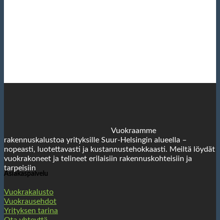
Vuokraamme
rakennuskalustoa yrityksille Suur-Helsingin alueella –
nopeasti, luotettavasti ja kustannustehokkaasti. Meiltä löydät
vuokrakoneet ja telineet erilaisiin rakennuskohteisiin ja
tarpeisiin
Asiakaspalvelu
Vuokrakalusto
Vuokrausehdot
Yrityksen tarina