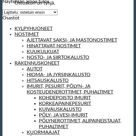
Näytetään ainoa tulos
Ostoskori on tyhjä.
0
Osastot
KYLPYHUONEET
NOSTIMET
AJETTAVAT SAKSI- JA MASTONOSTIMET
HINATTAVAT NOSTIMET
KUUKULKIJAT
NOSTO- JA SIIRTOKALUSTO
RAKENNUSKONEET
AUTOT
HIOMA- JA JYRSINKALUSTO
HITSAUSKALUSTO
IMURIT, PESURIT, PÖLYN- JA
KOSTEUDENEROTTIMET, PUHALTIMET
KOHDEPOISTO IMURIT
KORKEAPAINEPESURIT
KUIVAUSKALUSTO
PÖLY- JA VESI-IMURIT
PÖLYNEROTTIMET, ALIPAINEISTAJAT,
PUHALTIMET
KUORMAAJAT