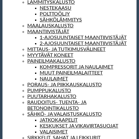
LÄMMITYSKALUSTO
NESTEKAASU
POLTTOÖLJY
SÄHKÖLÄMMITYS
MAALAUSKALUSTO
MAANTIIVISTÄJÄT
1-AJOSUUNTAISET MAANTIIVISTÄJÄT
2-AJOSUUNTAISET MAANTIIVISTÄJÄT
MITTAUS- JA TUTKIMUSVÄLINEET
MYYTÄVÄT KONEET
PAINEILMAKALUSTO
KOMPRESSORIT JA NAULAIMET
MUUT PAINEILMALAITTEET
NAULAIMET
PORAUS- JA PIIKKAUSKALUSTO
PUMPPUKALUSTO
PUUTARHAKALUSTO
RAUDOITUS- TUENTA- JA
BETONOINTIKALUSTO
SÄHKÖ- JA VALAISTUSKALUSTO
JATKOKAAPELIT
KESKUKSET JA VIKAVIRTASUOJAT
VALAISIMET
SIRKKELIT, SAHAT JA LEIKKURIT