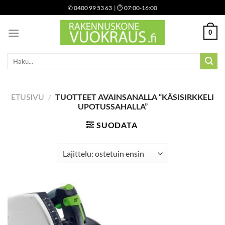
Skip
✆
0400 99 53 63
| ⏱ 07:00-16:00
to
content
0
Etsi:
ETUSIVU
/
TUOTTEET AVAINSANALLA “KÄSISIRKKELI
UPOTUSSAHALLA”
SUODATA