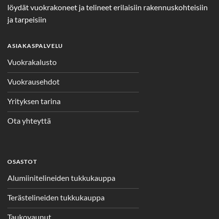
löydät vuokrakoneet ja telineet erilaisiin rakennuskohteisiin
ja tarpeisiin
ASIAKASPALVELU
Vuokrakalusto
Vuokrausehdot
Yrityksen tarina
Ota yhteyttä
OSASTOT
Alumiinitelineiden tukkukauppa
Terästelineiden tukkukauppa
Taukovaunut