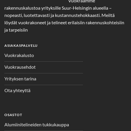
Vuokraamme
rakennuskalustoa yrityksille Suur-Helsingin alueella –
nopeasti, luotettavasti ja kustannustehokkaasti. Meiltä
löydät vuokrakoneet ja telineet erilaisiin rakennuskohteisiin
ja tarpeisiin
ASIAKASPALVELU
Vuokrakalusto
Vuokrausehdot
Yrityksen tarina
Ota yhteyttä
OSASTOT
Alumiinitelineiden tukkukauppa