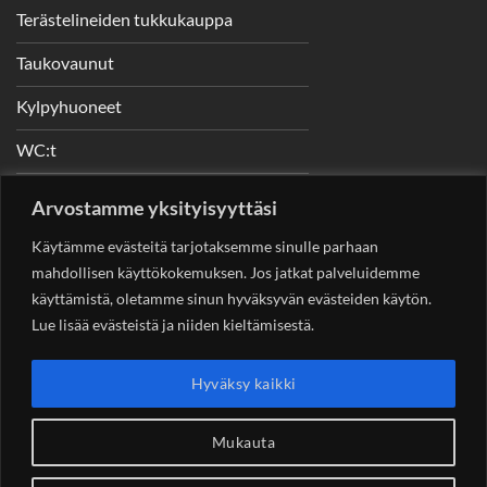
Terästelineiden tukkukauppa
Taukovaunut
Kylpyhuoneet
WC:t
Telineet
Arvostamme yksityisyyttäsi
Nostimet
Käytämme evästeitä tarjotaksemme sinulle parhaan
mahdollisen käyttökokemuksen. Jos jatkat palveluidemme
käyttämistä, oletamme sinun hyväksyvän evästeiden käytön.
Lue lisää evästeistä ja niiden kieltämisestä.
YHTEYSTIEDOT
Helsingin Rakennuskonevuokraus Oy
Sotungintie 449,
Hyväksy kaikki
00890 Helsinki 0400 99 53 63
asiakaspalvelu@rakennuskonevuokraus.fi
Mukauta