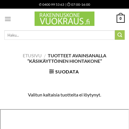
Skip
✆
0400 99 53 63
| ⏱ 07:00-16:00
to
content
0
Etsi:
ETUSIVU
/
TUOTTEET AVAINSANALLA
“KÄSIKÄYTTÖINEN HIONTAKONE”
SUODATA
Valitun kaltaisia tuotteita ei löytynyt.