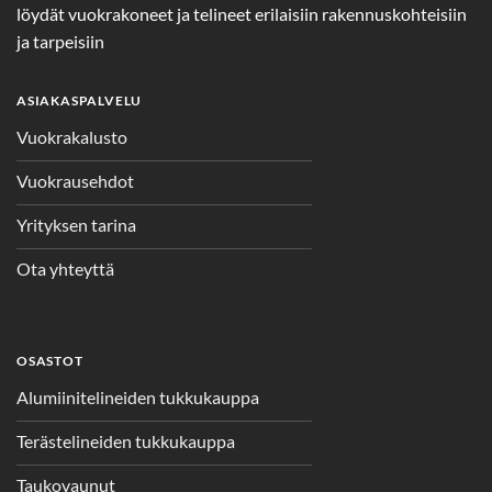
löydät vuokrakoneet ja telineet erilaisiin rakennuskohteisiin
ja tarpeisiin
ASIAKASPALVELU
Vuokrakalusto
Vuokrausehdot
Yrityksen tarina
Ota yhteyttä
OSASTOT
Alumiinitelineiden tukkukauppa
Terästelineiden tukkukauppa
Taukovaunut