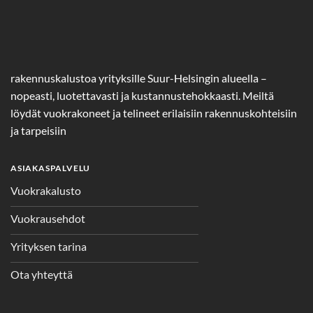
rakennuskalustoa yrityksille Suur-Helsingin alueella –
nopeasti, luotettavasti ja kustannustehokkaasti. Meiltä
löydät vuokrakoneet ja telineet erilaisiin rakennuskohteisiin
ja tarpeisiin
ASIAKASPALVELU
Vuokrakalusto
Vuokrausehdot
Yrityksen tarina
Ota yhteyttä