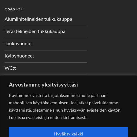
OSASTOT
Alumiinitelineiden tukkukauppa
Terästelineiden tukkukauppa
Taukovaunut
Kylpyhuoneet
WC:t
Telineet
Arvostamme yksityisyyttäsi
Nostimet
Käytämme evästeitä tarjotaksemme sinulle parhaan
mahdollisen käyttökokemuksen. Jos jatkat palveluidemme
käyttämistä, oletamme sinun hyväksyvän evästeiden käytön.
Lue lisää evästeistä ja niiden kieltämisestä.
YHTEYSTIEDOT
Helsingin Rakennuskonevuokraus Oy
Sotungintie 449,
Hyväksy kaikki
00890 Helsinki 0400 99 53 63