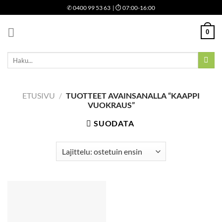
Skip
✆
0400 99 53 63
| ⏱ 07:00-16:00
to
content
0
Etsi:
ETUSIVU
/
TUOTTEET AVAINSANALLA “KAAPPI
VUOKRAUS”
SUODATA