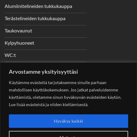
Alumiinitelineiden tukkukauppa
Terästelineiden tukkukauppa
Taukovaunut
Kylpyhuoneet
WC:t
Telineet
Arvostamme yksityisyyttäsi
Nostimet
Käytämme evästeitä tarjotaksemme sinulle parhaan
mahdollisen käyttökokemuksen. Jos jatkat palveluidemme
käyttämistä, oletamme sinun hyväksyvän evästeiden käytön.
Lue lisää evästeistä ja niiden kieltämisestä.
YHTEYSTIEDOT
Helsingin Rakennuskonevuokraus Oy
Sotungintie 449,
Hyväksy kaikki
00890 Helsinki 0400 99 53 63
asiakaspalvelu@rakennuskonevuokraus.fi