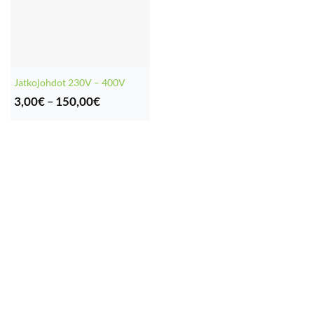
Jatkojohdot 230V – 400V
Hintaluokka:
3,00
€
–
150,00
€
3,00€
-
150,00€