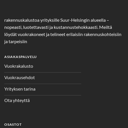
rakennuskalustoa yrityksille Suur-Helsingin alueella –
nopeasti, luotettavasti ja kustannustehokkaasti. Meiltä
löydät vuokrakoneet ja telineet erilaisiin rakennuskohteisiin
ja tarpeisiin
ASIAKASPALVELU
Vuokrakalusto
Vuokrausehdot
Yrityksen tarina
Ota yhteyttä
OSASTOT