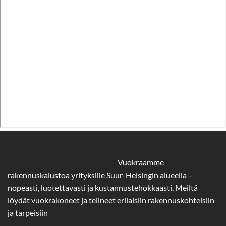
Vuokraamme
rakennuskalustoa yrityksille Suur-Helsingin alueella –
nopeasti, luotettavasti ja kustannustehokkaasti. Meiltä
löydät vuokrakoneet ja telineet erilaisiin rakennuskohteisiin
ja tarpeisiin