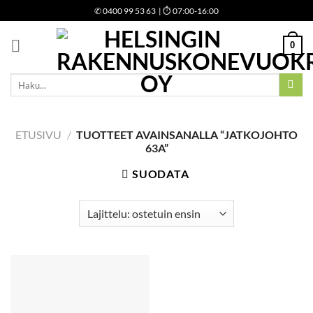
Skip
✆
0400 99 53 63
| ⏱ 07:00-16:00
to
content
0
Etsi:
ETUSIVU
/
TUOTTEET AVAINSANALLA “JATKOJOHTO
63A”
SUODATA