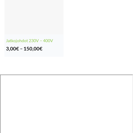
Jatkojohdot 230V – 400V
Hintaluokka:
3,00
€
–
150,00
€
3,00€
-
150,00€