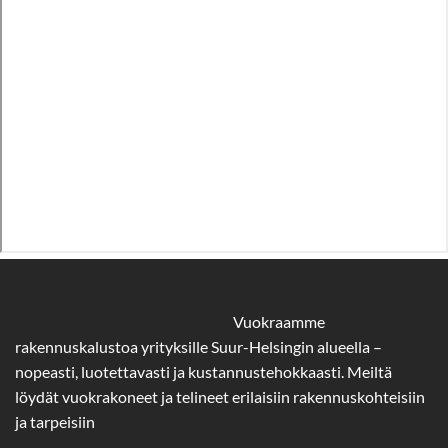
Vuokraamme
rakennuskalustoa yrityksille Suur-Helsingin alueella –
nopeasti, luotettavasti ja kustannustehokkaasti. Meiltä
löydät vuokrakoneet ja telineet erilaisiin rakennuskohteisiin
ja tarpeisiin