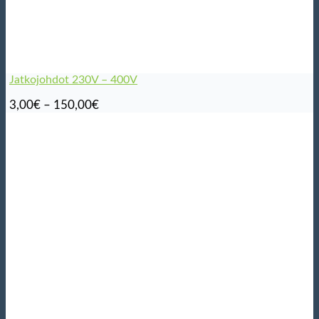
Jatkojohdot 230V – 400V
Hintaluokka:
3,00
€
–
150,00
€
3,00€
-
150,00€