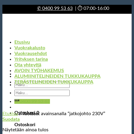
Skip
✆
0400 99 53 63
| ⏱ 07:00-16:00
to
content
Etusivu
Vuokrakalusto
Vuokrausehdot
Yrityksen tarina
Ota yhteyttä
AVOIN TYÖHAKEMUS
ALUMIINITELINEIDEN TUKKUKAUPPA
TERÄSTELINEIDEN TUKKUKAUPPA
Etsi:
Etsi:
✆ 0400 99 53 63
Ostoskori
0
Etusivu
/
Tuotteet avainsanalla “jatkojohto 230V”
Suodata
Ostoskori
Näytetään ainoa tulos