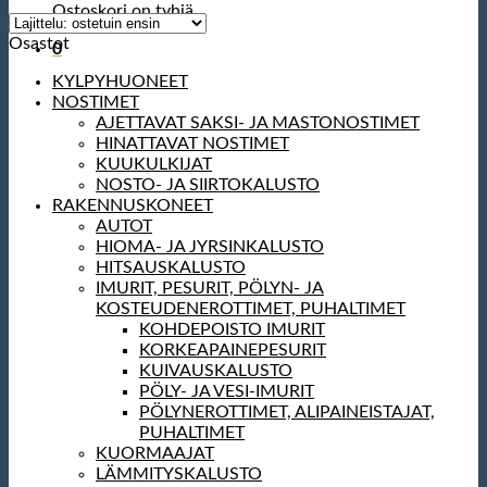
Ostoskori on tyhjä.
Osastot
0
KYLPYHUONEET
NOSTIMET
AJETTAVAT SAKSI- JA MASTONOSTIMET
HINATTAVAT NOSTIMET
KUUKULKIJAT
NOSTO- JA SIIRTOKALUSTO
RAKENNUSKONEET
AUTOT
HIOMA- JA JYRSINKALUSTO
HITSAUSKALUSTO
IMURIT, PESURIT, PÖLYN- JA
KOSTEUDENEROTTIMET, PUHALTIMET
KOHDEPOISTO IMURIT
KORKEAPAINEPESURIT
KUIVAUSKALUSTO
PÖLY- JA VESI-IMURIT
PÖLYNEROTTIMET, ALIPAINEISTAJAT,
PUHALTIMET
KUORMAAJAT
LÄMMITYSKALUSTO