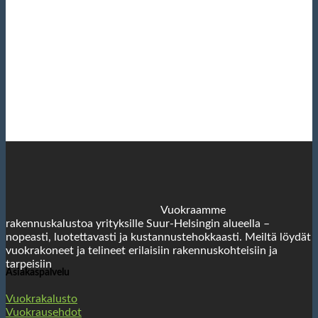
Vuokraamme
rakennuskalustoa yrityksille Suur-Helsingin alueella –
nopeasti, luotettavasti ja kustannustehokkaasti. Meiltä löydät
vuokrakoneet ja telineet erilaisiin rakennuskohteisiin ja
tarpeisiin
Asiakaspalvelu
Vuokrakalusto
Vuokrausehdot