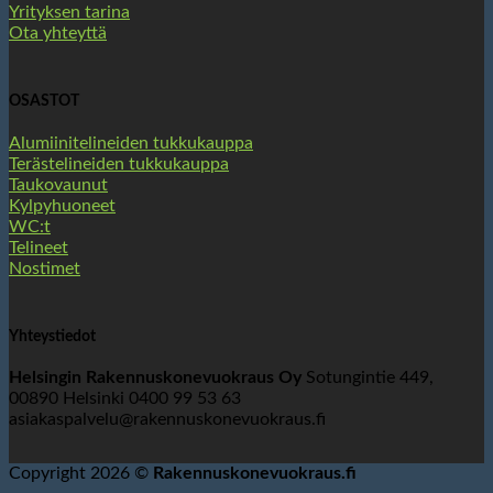
Yrityksen tarina
Ota yhteyttä
OSASTOT
Alumiinitelineiden tukkukauppa
Terästelineiden tukkukauppa
Taukovaunut
Kylpyhuoneet
WC:t
Telineet
Nostimet
Yhteystiedot
Helsingin Rakennuskonevuokraus Oy
Sotungintie 449,
00890 Helsinki 0400 99 53 63
asiakaspalvelu@rakennuskonevuokraus.fi
Copyright 2026 ©
Rakennuskonevuokraus.fi