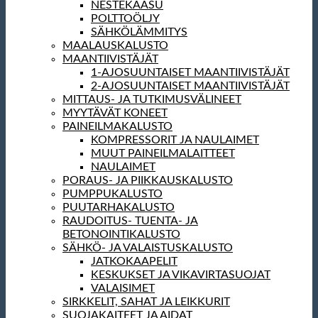
NESTEKAASU
POLTTOÖLJY
SÄHKÖLÄMMITYS
MAALAUSKALUSTO
MAANTIIVISTÄJÄT
1-AJOSUUNTAISET MAANTIIVISTÄJÄT
2-AJOSUUNTAISET MAANTIIVISTÄJÄT
MITTAUS- JA TUTKIMUSVÄLINEET
MYYTÄVÄT KONEET
PAINEILMAKALUSTO
KOMPRESSORIT JA NAULAIMET
MUUT PAINEILMALAITTEET
NAULAIMET
PORAUS- JA PIIKKAUSKALUSTO
PUMPPUKALUSTO
PUUTARHAKALUSTO
RAUDOITUS- TUENTA- JA
BETONOINTIKALUSTO
SÄHKÖ- JA VALAISTUSKALUSTO
JATKOKAAPELIT
KESKUKSET JA VIKAVIRTASUOJAT
VALAISIMET
SIRKKELIT, SAHAT JA LEIKKURIT
SUOJAKAITEET JA AIDAT