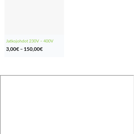
Jatkojohdot 230V – 400V
Hintaluokka:
3,00
€
–
150,00
€
3,00€
-
150,00€