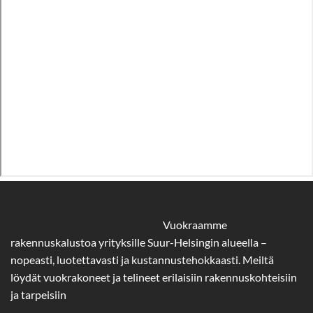
Vuokraamme
rakennuskalustoa yrityksille Suur-Helsingin alueella –
nopeasti, luotettavasti ja kustannustehokkaasti. Meiltä
löydät vuokrakoneet ja telineet erilaisiin rakennuskohteisiin
ja tarpeisiin