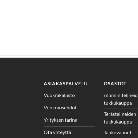
ASIAKASPALVELU
OSASTOT
Vuokrakalusto
Alumiinitelinei
tukkukauppa
Vuokrausehdot
Terästelineiden
Yrityksen tarina
tukkukauppa
Ota yhteyttä
Taukovaunut