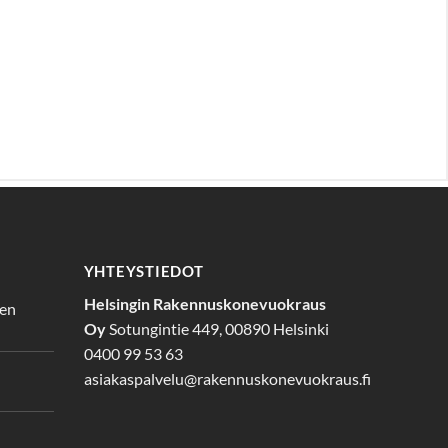
YHTEYSTIEDOT
Helsingin Rakennuskonevuokraus
den
Oy
Sotungintie 449, 00890 Helsinki
0400 99 53 63
asiakaspalvelu@rakennuskonevuokraus.fi