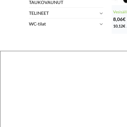
TAUKOVAUNUT
Vesisäil
TELINEET
8,06
€
WC-tilat
10,12
€