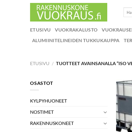
Skip
Etsi:
to
content
ETUSIVU
VUOKRAKALUSTO
VUOKRAUS
ALUMIINITELINEIDEN TUKKUKAUPPA
TE
ETUSIVU
/
TUOTTEET AVAINSANALLA “ISO V
OSASTOT
KYLPYHUONEET
NOSTIMET
RAKENNUSKONEET