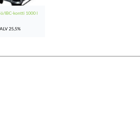
iö/IBC-kontti 1000 l
ALV 25,5%