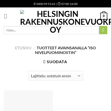
Skip
✆
0400 99 53 63
| ⏱ 07:00-16:00
to
content
0
Etsi:
ETUSIVU
/
TUOTTEET AVAINSANALLA “ISO
NIVELPUOMINOSTIN”
SUODATA