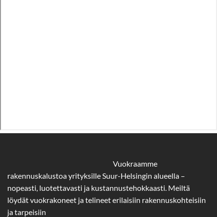
Vuokraamme
rakennuskalustoa yrityksille Suur-Helsingin alueella –
nopeasti, luotettavasti ja kustannustehokkaasti. Meiltä
löydät vuokrakoneet ja telineet erilaisiin rakennuskohteisiin
ja tarpeisiin