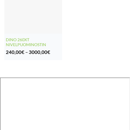
DINO 260XT
NIVELPUOMINOSTIN
Hintaluokka:
240,00
€
–
3000,00
€
240,00€
-
3000,00€