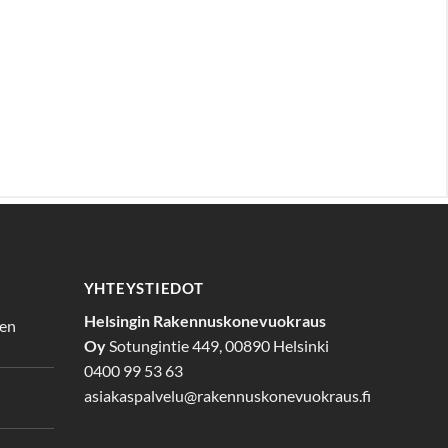
YHTEYSTIEDOT
Helsingin Rakennuskonevuokraus
den
Oy
Sotungintie 449, 00890 Helsinki
0400 99 53 63
asiakaspalvelu@rakennuskonevuokraus.fi