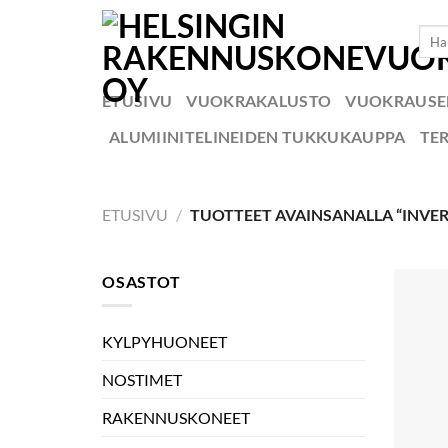
Skip
Etsi:
to
content
ETUSIVU
VUOKRAKALUSTO
VUOKRAUS
ALUMIINITELINEIDEN TUKKUKAUPPA
TE
ETUSIVU
/
TUOTTEET AVAINSANALLA “INVE
OSASTOT
KYLPYHUONEET
NOSTIMET
RAKENNUSKONEET