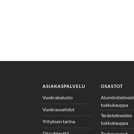
ASIAKASPALVELU
OSASTOT
Vuokrakalusto
Alumiinitelinei
tukkukauppa
Vuokrausehdot
Terästelineiden
Yrityksen tarina
tukkukauppa
Ota yhteyttä
Taukovaunut