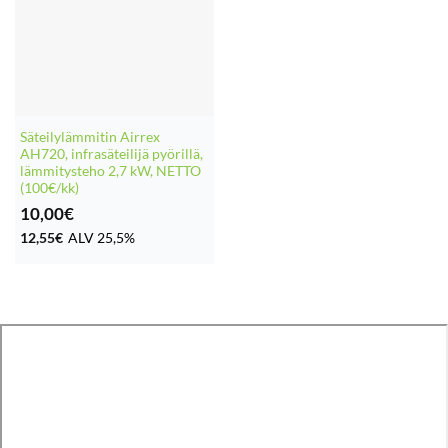
Säteilylämmitin Airrex
AH720, infrasäteilijä pyörillä,
lämmitysteho 2,7 kW, NETTO
(100€/kk)
10,00
€
12,55
€
ALV 25,5%