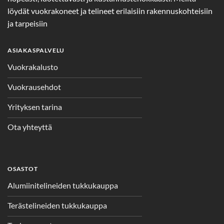
löydät vuokrakoneet ja telineet erilaisiin rakennuskohteisiin
ja tarpeisiin
ASIAKASPALVELU
Vuokrakalusto
Vuokrausehdot
Yrityksen tarina
Ota yhteyttä
OSASTOT
Alumiinitelineiden tukkukauppa
Terästelineiden tukkukauppa