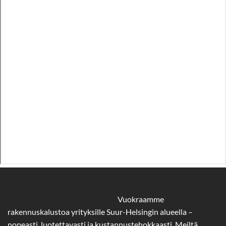
Vuokraamme
rakennuskalustoa yrityksille Suur-Helsingin alueella –
nopeasti, luotettavasti ja kustannustehokkaasti. Meiltä