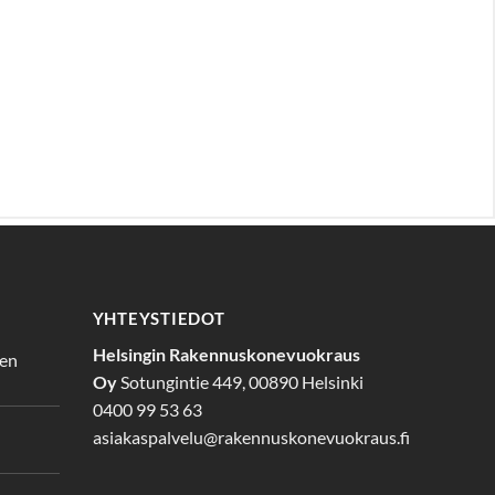
YHTEYSTIEDOT
Helsingin Rakennuskonevuokraus
den
Oy
Sotungintie 449, 00890 Helsinki
0400 99 53 63
asiakaspalvelu@rakennuskonevuokraus.fi