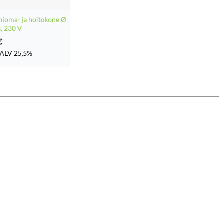
 hioma- ja hoitokone Ø
, 230 V
€
ALV 25,5%