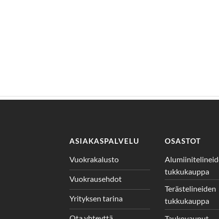
ASIAKASPALVELU
OSASTOT
Vuokrakalusto
Alumiinitelinei
tukkukauppa
Vuokrausehdot
Terästelineiden
Yrityksen tarina
tukkukauppa
Ota yhteyttä
Taukovaunut