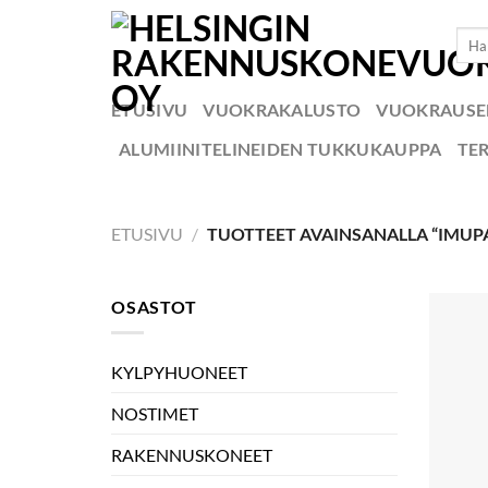
Skip
Etsi:
to
content
ETUSIVU
VUOKRAKALUSTO
VUOKRAUS
ALUMIINITELINEIDEN TUKKUKAUPPA
TE
ETUSIVU
/
TUOTTEET AVAINSANALLA “IMUP
OSASTOT
KYLPYHUONEET
NOSTIMET
RAKENNUSKONEET