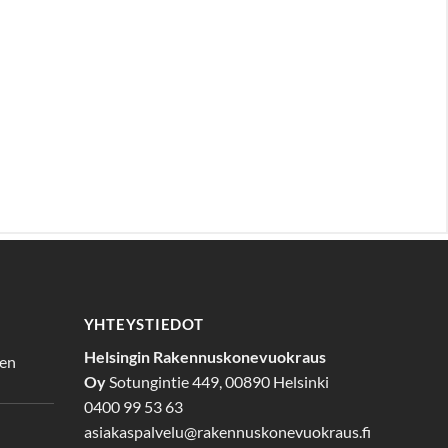
YHTEYSTIEDOT
Helsingin Rakennuskonevuokraus
den
Oy
Sotungintie 449, 00890 Helsinki
0400 99 53 63
asiakaspalvelu@rakennuskonevuokraus.fi