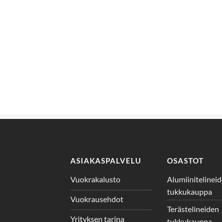
ASIAKASPALVELU
OSASTOT
Vuokrakalusto
Alumiinitelinei
tukkukauppa
Vuokrausehdot
Terästelineiden
Yrityksen tarina
tukkukauppa