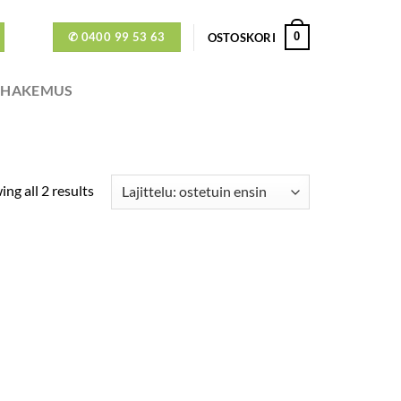
✆ 0400 99 53 63
0
OSTOSKORI
ÖHAKEMUS
ng all 2 results