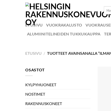
Skip
Etsi:
to
content
ETUSIVU
VUOKRAKALUSTO
VUOKRAUS
ALUMIINITELINEIDEN TUKKUKAUPPA
TE
ETUSIVU
/
TUOTTEET AVAINSANALLA “ILMA
OSASTOT
KYLPYHUONEET
NOSTIMET
RAKENNUSKONEET