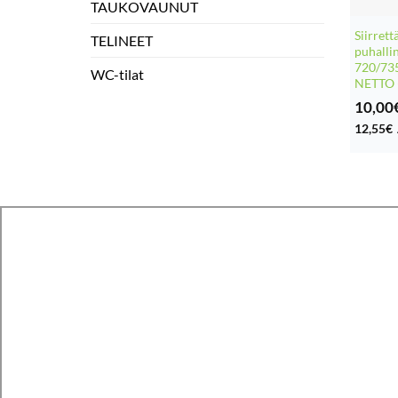
TAUKOVAUNUT
Siirret
TELINEET
puhalli
720/735
WC-tilat
NETTO 
10,00
12,55
€