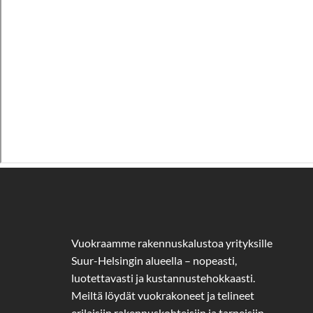
Vuokraamme rakennuskalustoa yrityksille
Suur-Helsingin alueella – nopeasti,
luotettavasti ja kustannustehokkaasti.
Meiltä löydät vuokrakoneet ja telineet
erilaisiin rakennuskohteisiin ja tarpeisiin