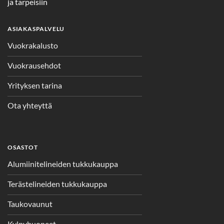
ja tarpeisiin
ASIAKASPALVELU
Vuokrakalusto
Vuokrausehdot
Yrityksen tarina
Ota yhteyttä
OSASTOT
Alumiinitelineiden tukkukauppa
Terästelineiden tukkukauppa
Taukovaunut
Kylpyhuoneet