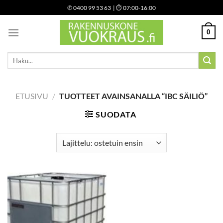
Skip
✆
0400 99 53 63
| ⏱ 07:00-16:00
to
content
0
Etsi:
ETUSIVU
/
TUOTTEET AVAINSANALLA “IBC SÄILIÖ”
SUODATA