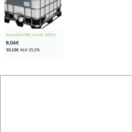
Vesisäiliö/IBC-kontti 1000 l
8,06
€
10,12
€
ALV 25,5%