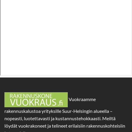
Vuokraamme
rakennuskalustoa yrityksille Suur-Helsingin alueella –
nopeasti, luotettavasti ja kustannustehokkaasti. Meiltä
löydät vuokrakoneet ja telineet erilaisiin rakennuskohteisiin