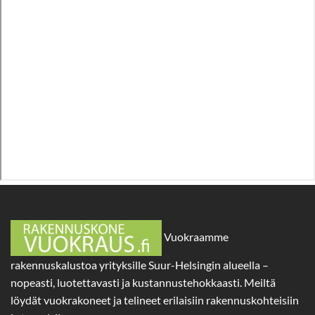
Vuokraamme
rakennuskalustoa yrityksille Suur-Helsingin alueella –
nopeasti, luotettavasti ja kustannustehokkaasti. Meiltä
löydät vuokrakoneet ja telineet erilaisiin rakennuskohteisiin