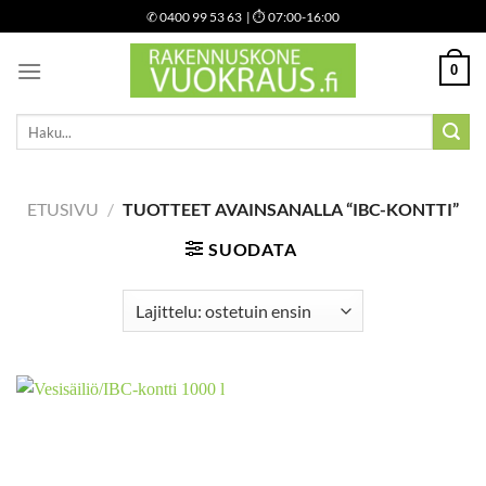
Skip
✆
0400 99 53 63
| ⏱ 07:00-16:00
to
content
0
Etsi:
ETUSIVU
/
TUOTTEET AVAINSANALLA “IBC-KONTTI”
SUODATA