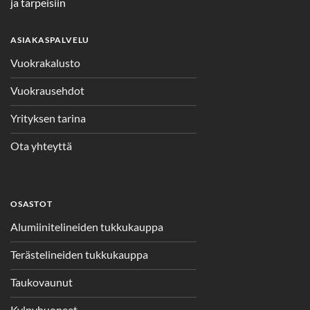
ja tarpeisiin
ASIAKASPALVELU
Vuokrakalusto
Vuokrausehdot
Yrityksen tarina
Ota yhteyttä
OSASTOT
Alumiinitelineiden tukkukauppa
Terästelineiden tukkukauppa
Taukovaunut
Kylpyhuoneet