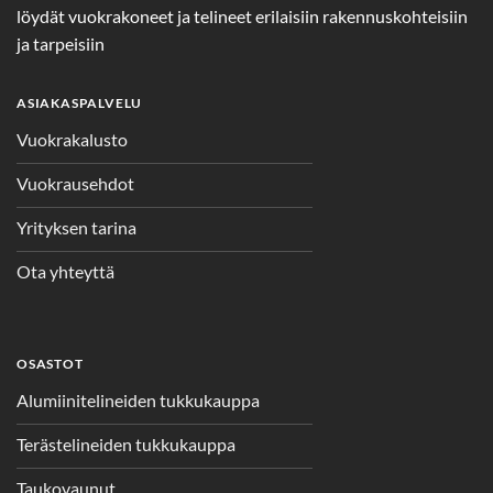
löydät vuokrakoneet ja telineet erilaisiin rakennuskohteisiin
ja tarpeisiin
ASIAKASPALVELU
Vuokrakalusto
Vuokrausehdot
Yrityksen tarina
Ota yhteyttä
OSASTOT
Alumiinitelineiden tukkukauppa
Terästelineiden tukkukauppa
Taukovaunut