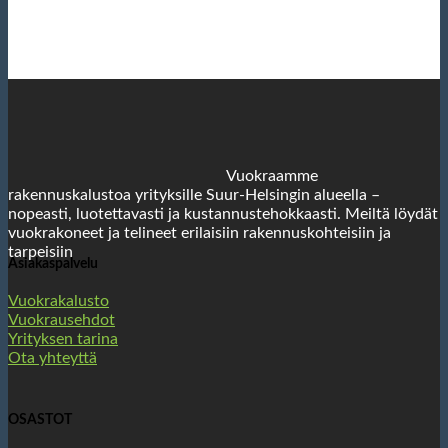
Vuokraamme
rakennuskalustoa yrityksille Suur-Helsingin alueella –
nopeasti, luotettavasti ja kustannustehokkaasti. Meiltä löydät
vuokrakoneet ja telineet erilaisiin rakennuskohteisiin ja
tarpeisiin
Asiakaspalvelu
Vuokrakalusto
Vuokrausehdot
Yrityksen tarina
Ota yhteyttä
OSASTOT