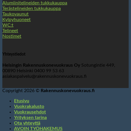
Alumiinitelineiden tukkukauppa
Terästelineiden tukkukauppa
Taukovaunut
Kylpyhuoneet
WC:t
Telineet
Nostimet
Yhteystiedot
Helsingin Rakennuskonevuokraus Oy
Sotungintie 449,
00890 Helsinki 0400 99 53 63
asiakaspalvelu@rakennuskonevuokraus.fi
Copyright 2026 ©
Rakennuskonevuokraus.fi
Etusivu
Vuokrakalusto
Vuokrausehdot
Yrityksen tarina
Ota yhteyttä
AVOIN TYÖHAKEMUS