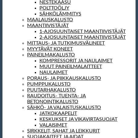
NESTEKAASU
POLTTOÖLJY
SÄHKÖLÄMMITYS
MAALAUSKALUSTO
MAANTIIVISTÄJÄT
1-AJOSUUNTAISET MAANTIIVISTÄJÄT
2-AJOSUUNTAISET MAANTIIVISTÄJÄT
MITTAUS- JA TUTKIMUSVÄLINEET
MYYTÄVÄT KONEET
PAINEILMAKALUSTO
KOMPRESSORIT JA NAULAIMET
MUUT PAINEILMALAITTEET
NAULAIMET
PORAUS- JA PIIKKAUSKALUSTO
PUMPPUKALUSTO
PUUTARHAKALUSTO
RAUDOITUS- TUENTA- JA
BETONOINTIKALUSTO
SÄHKÖ- JA VALAISTUSKALUSTO
JATKOKAAPELIT
KESKUKSET JA VIKAVIRTASUOJAT
VALAISIMET
SIRKKELIT, SAHAT JA LEIKKURIT
SUOJAKAITEET JA AIDAT