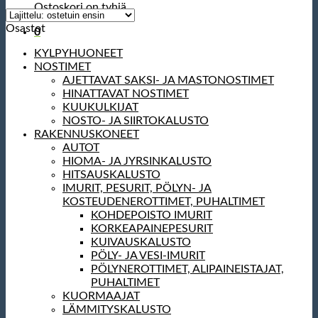
Ostoskori on tyhjä.
Osastot
0
KYLPYHUONEET
NOSTIMET
AJETTAVAT SAKSI- JA MASTONOSTIMET
HINATTAVAT NOSTIMET
KUUKULKIJAT
NOSTO- JA SIIRTOKALUSTO
RAKENNUSKONEET
AUTOT
HIOMA- JA JYRSINKALUSTO
HITSAUSKALUSTO
IMURIT, PESURIT, PÖLYN- JA
KOSTEUDENEROTTIMET, PUHALTIMET
KOHDEPOISTO IMURIT
KORKEAPAINEPESURIT
KUIVAUSKALUSTO
PÖLY- JA VESI-IMURIT
PÖLYNEROTTIMET, ALIPAINEISTAJAT,
PUHALTIMET
KUORMAAJAT
LÄMMITYSKALUSTO