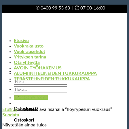
Skip
✆
0400 99 53 63
| ⏱ 07:00-16:00
to
content
Etusivu
Vuokrakalusto
Vuokrausehdot
Yrityksen tarina
Ota yhteyttä
AVOIN TYÖHAKEMUS
ALUMIINITELINEIDEN TUKKUKAUPPA
TERÄSTELINEIDEN TUKKUKAUPPA
Etsi:
Etsi:
✆ 0400 99 53 63
Ostoskori
0
Etusivu
/
Tuotteet avainsanalla “höyrypesuri vuokraus”
Suodata
Ostoskori
Näytetään ainoa tulos