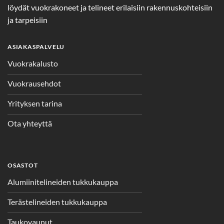
löydät vuokrakoneet ja telineet erilaisiin rakennuskohteisiin
ja tarpeisiin
ASIAKASPALVELU
Vuokrakalusto
Vuokrausehdot
Yrityksen tarina
Ota yhteyttä
OSASTOT
Alumiinitelineiden tukkukauppa
Terästelineiden tukkukauppa
Taukovaunut