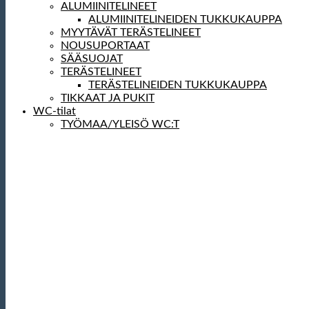
ALUMIINITELINEET
ALUMIINITELINEIDEN TUKKUKAUPPA
MYYTÄVÄT TERÄSTELINEET
NOUSUPORTAAT
SÄÄSUOJAT
TERÄSTELINEET
TERÄSTELINEIDEN TUKKUKAUPPA
TIKKAAT JA PUKIT
WC-tilat
TYÖMAA/YLEISÖ WC:T