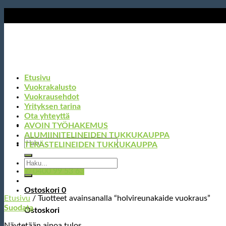
Skip
to
content
Etusivu
Vuokrakalusto
Vuokrausehdot
Yrityksen tarina
Ota yhteyttä
AVOIN TYÖHAKEMUS
ALUMIINITELINEIDEN TUKKUKAUPPA
Etsi:
TERÄSTELINEIDEN TUKKUKAUPPA
Etsi:
✆ 0400 99 53 63
Ostoskori
0
Etusivu
/
Tuotteet avainsanalla “holvireunakaide vuokraus”
Suodata
Ostoskori
Näytetään ainoa tulos