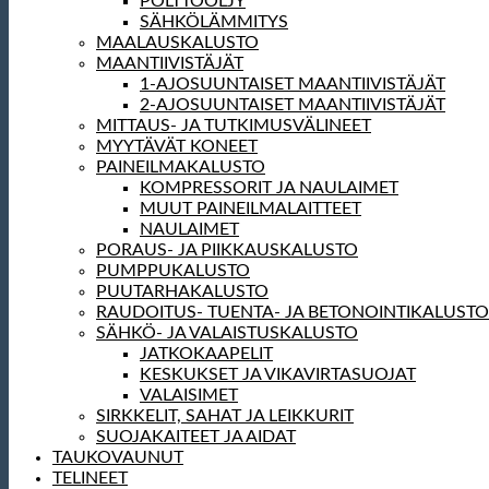
POLTTOÖLJY
SÄHKÖLÄMMITYS
MAALAUSKALUSTO
MAANTIIVISTÄJÄT
1-AJOSUUNTAISET MAANTIIVISTÄJÄT
2-AJOSUUNTAISET MAANTIIVISTÄJÄT
MITTAUS- JA TUTKIMUSVÄLINEET
MYYTÄVÄT KONEET
PAINEILMAKALUSTO
KOMPRESSORIT JA NAULAIMET
MUUT PAINEILMALAITTEET
NAULAIMET
PORAUS- JA PIIKKAUSKALUSTO
PUMPPUKALUSTO
PUUTARHAKALUSTO
RAUDOITUS- TUENTA- JA BETONOINTIKALUSTO
SÄHKÖ- JA VALAISTUSKALUSTO
JATKOKAAPELIT
KESKUKSET JA VIKAVIRTASUOJAT
VALAISIMET
SIRKKELIT, SAHAT JA LEIKKURIT
SUOJAKAITEET JA AIDAT
TAUKOVAUNUT
TELINEET