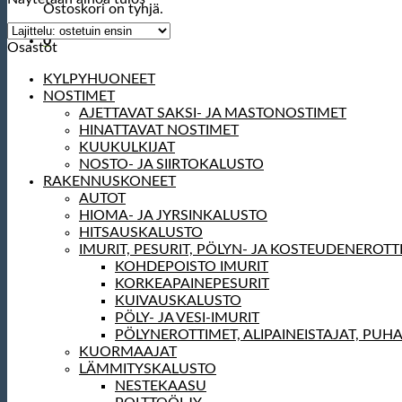
Ostoskori on tyhjä.
0
Osastot
KYLPYHUONEET
NOSTIMET
AJETTAVAT SAKSI- JA MASTONOSTIMET
HINATTAVAT NOSTIMET
KUUKULKIJAT
NOSTO- JA SIIRTOKALUSTO
RAKENNUSKONEET
AUTOT
HIOMA- JA JYRSINKALUSTO
HITSAUSKALUSTO
IMURIT, PESURIT, PÖLYN- JA KOSTEUDENEROTT
KOHDEPOISTO IMURIT
KORKEAPAINEPESURIT
KUIVAUSKALUSTO
PÖLY- JA VESI-IMURIT
PÖLYNEROTTIMET, ALIPAINEISTAJAT, PUH
KUORMAAJAT
LÄMMITYSKALUSTO
NESTEKAASU