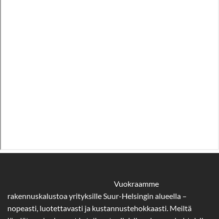
Vuokraamme
rakennuskalustoa yrityksille Suur-Helsingin alueella –
nopeasti, luotettavasti ja kustannustehokkaasti. Meiltä