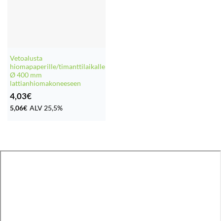
Vetoalusta
hiomapaperille/timanttilaikalle
Ø 400 mm
lattianhiomakoneeseen
4,03
€
5,06
€
ALV 25,5%