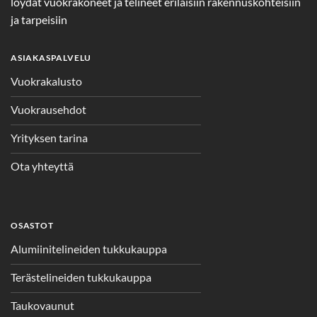
löydät vuokrakoneet ja telineet erilaisiin rakennuskohteisiin
ja tarpeisiin
ASIAKASPALVELU
Vuokrakalusto
Vuokrausehdot
Yrityksen tarina
Ota yhteyttä
OSASTOT
Alumiinitelineiden tukkukauppa
Terästelineiden tukkukauppa
Taukovaunut