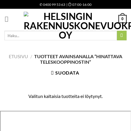
Skip
✆
0400 99 53 63
| ⏱ 07:00-16:00
to
content
0
Etsi:
ETUSIVU
/
TUOTTEET AVAINSANALLA “HINATTAVA
TELESKOOPPINOSTIN”
SUODATA
Valitun kaltaisia tuotteita ei löytynyt.