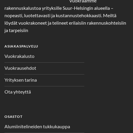
Vuokraamme
rakennuskalustoa yrityksille Suur-Helsingin alueella –
nopeasti, luotettavasti ja kustannustehokkaasti. Meiltä
löydät vuokrakoneet ja telineet erilaisiin rakennuskohteisiin
ja tarpeisiin
ASIAKASPALVELU
Vuokrakalusto
Vuokrausehdot
Yrityksen tarina
Ota yhteyttä
OSASTOT
Alumiinitelineiden tukkukauppa