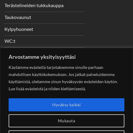
Terästelineiden tukkukauppa
Taukovaunut
Kylpyhuoneet
WC:t
Telineet
Arvostamme yksityisyyttäsi
Nostimet
Käytämme evästeitä tarjotaksemme sinulle parhaan
mahdollisen käyttökokemuksen. Jos jatkat palveluidemme
käyttämistä, oletamme sinun hyväksyvän evästeiden käytön.
Lue lisää evästeistä ja niiden kieltämisestä.
YHTEYSTIEDOT
Helsingin Rakennuskonevuokraus Oy
Sotungintie 449,
Hyväksy kaikki
00890 Helsinki 0400 99 53 63
asiakaspalvelu@rakennuskonevuokraus.fi
Mukauta