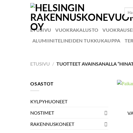
Skip
Etsi:
to
content
ETUSIVU
VUOKRAKALUSTO
VUOKRAUS
ALUMIINITELINEIDEN TUKKUKAUPPA
TE
ETUSIVU
/
TUOTTEET AVAINSANALLA “HINAT
OSASTOT
KYLPYHUONEET
NOSTIMET
V
RAKENNUSKONEET