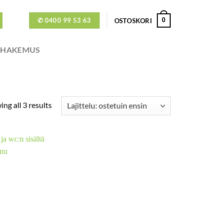
✆ 0400 99 53 63
0
OSTOSKORI
ÖHAKEMUS
ng all 3 results