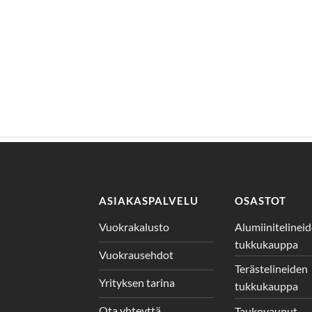
ASIAKASPALVELU
OSASTOT
Vuokrakalusto
Alumiinitelinei
tukkukauppa
Vuokrausehdot
Terästelineiden
Yrityksen tarina
tukkukauppa
Ota yhteyttä
Taukovaunut