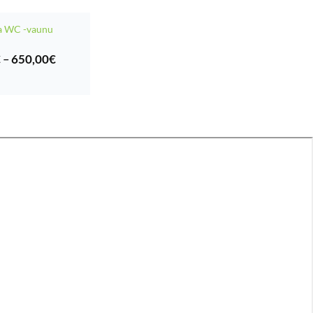
a WC -vaunu
Hintaluokka:
€
–
650,00
€
250,00€
-
650,00€