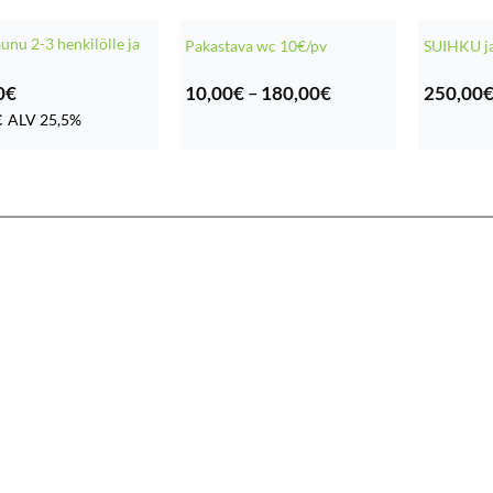
unu 2-3 henkilölle ja
Pakastava wc 10€/pv
SUIHKU j
Hintaluokka:
0
€
10,00
€
–
180,00
€
250,00
10,00€
€
ALV 25,5%
-
180,00€