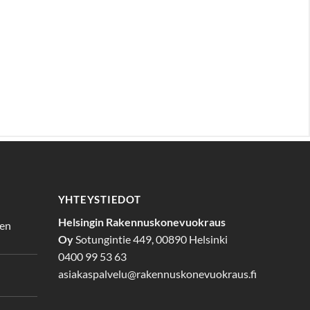
YHTEYSTIEDOT
Helsingin Rakennuskonevuokraus
den
Oy
Sotungintie 449, 00890 Helsinki
0400 99 53 63
asiakaspalvelu@rakennuskonevuokraus.fi