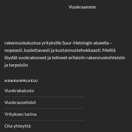
Vuokraamme
rakennuskalustoa yrityksille Suur-Helsingin alueella –
nopeasti, luotettavasti ja kustannustehokkaasti. Meiltä
löydät vuokrakoneet ja telineet erilaisiin rakennuskohteisiin
ja tarpeisiin
ASIAKASPALVELU
Vuokrakalusto
Vuokrausehdot
Yrityksen tarina
Ota yhteyttä