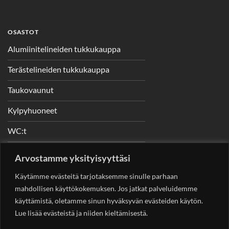
OSASTOT
Alumiinitelineiden tukkukauppa
Terästelineiden tukkukauppa
Taukovaunut
Kylpyhuoneet
WC:t
Telineet
Arvostamme yksityisyyttäsi
Nostimet
Käytämme evästeitä tarjotaksemme sinulle parhaan
mahdollisen käyttökokemuksen. Jos jatkat palveluidemme
käyttämistä, oletamme sinun hyväksyvän evästeiden käytön.
Lue lisää evästeistä ja niiden kieltämisestä.
YHTEYSTIEDOT
Helsingin Rakennuskonevuokraus Oy
Sotungintie 449,