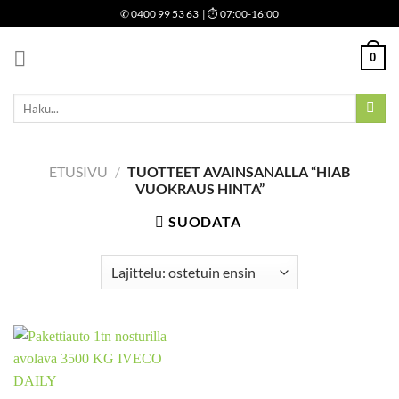
Skip
✆
0400 99 53 63
| ⏱ 07:00-16:00
to
content
0
Etsi:
ETUSIVU
/
TUOTTEET AVAINSANALLA “HIAB
VUOKRAUS HINTA”
SUODATA