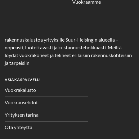
Vuokraamme
rakennuskalustoa yrityksille Suur-Helsingin alueella –
nopeasti, luotettavasti ja kustannustehokkaasti. Meiltä
löydät vuokrakoneet ja telineet erilaisiin rakennuskohteisiin
ja tarpeisiin
ASIAKASPALVELU
Vuokrakalusto
Vuokrausehdot
Yrityksen tarina
Ota yhteyttä