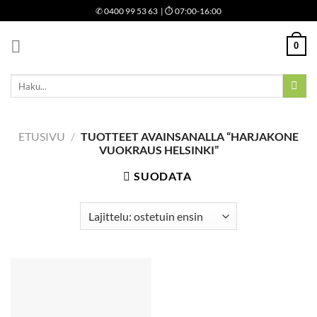
Skip
✆
0400 99 53 63
| ⏱ 07:00-16:00
to
content
0
Etsi:
ETUSIVU
/
TUOTTEET AVAINSANALLA “HARJAKONE
VUOKRAUS HELSINKI”
SUODATA