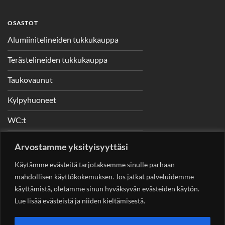
OSASTOT
Alumiinitelineiden tukkukauppa
Terästelineiden tukkukauppa
Taukovaunut
Kylpyhuoneet
WC:t
Telineet
Arvostamme yksityisyyttäsi
Nostimet
Käytämme evästeitä tarjotaksemme sinulle parhaan
mahdollisen käyttökokemuksen. Jos jatkat palveluidemme
käyttämistä, oletamme sinun hyväksyvän evästeiden käytön.
Lue lisää evästeistä ja niiden kieltämisestä.
YHTEYSTIEDOT
Helsingin Rakennuskonevuokraus Oy
Sotungintie 449,