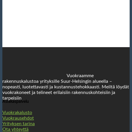
Vuokraamme
rakennuskalustoa yrityksille Suur-Helsingin alueella –
nopeasti, luotettavasti ja kustannustehokkaasti. Meiltä löydät
vuokrakoneet ja telineet erilaisiin rakennuskohteisiin ja
tarpeisiin
Asiakaspalvelu
Vuokrakalusto
Vuokrausehdot
Yrityksen tarina
Ota yhteyttä