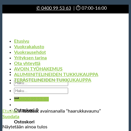
Skip
✆
0400 99 53 63
| ⏱ 07:00-16:00
to
content
Etusivu
Vuokrakalusto
Vuokrausehdot
Yrityksen tarina
Ota yhteyttä
AVOIN TYÖHAKEMUS
ALUMIINITELINEIDEN TUKKUKAUPPA
TERÄSTELINEIDEN TUKKUKAUPPA
Etsi:
Etsi:
✆ 0400 99 53 63
Ostoskori
0
Etusivu
/
Tuotteet avainsanalla “haarukkavaunu”
Suodata
Ostoskori
Näytetään ainoa tulos