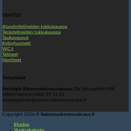
OSASTOT
Alumiinitelineiden tukkukauppa
Terästelineiden tukkukauppa
Taukovaunut
Kylpyhuoneet
WC:t
Telineet
Nostimet
Yhteystiedot
Helsingin Rakennuskonevuokraus Oy
Sotungintie 449,
00890 Helsinki 0400 99 53 63
asiakaspalvelu@rakennuskonevuokraus.fi
Copyright 2026 ©
Rakennuskonevuokraus.fi
Etusivu
Vuokrakalusto