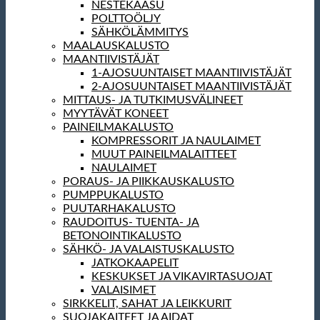
NESTEKAASU
POLTTOÖLJY
SÄHKÖLÄMMITYS
MAALAUSKALUSTO
MAANTIIVISTÄJÄT
1-AJOSUUNTAISET MAANTIIVISTÄJÄT
2-AJOSUUNTAISET MAANTIIVISTÄJÄT
MITTAUS- JA TUTKIMUSVÄLINEET
MYYTÄVÄT KONEET
PAINEILMAKALUSTO
KOMPRESSORIT JA NAULAIMET
MUUT PAINEILMALAITTEET
NAULAIMET
PORAUS- JA PIIKKAUSKALUSTO
PUMPPUKALUSTO
PUUTARHAKALUSTO
RAUDOITUS- TUENTA- JA
BETONOINTIKALUSTO
SÄHKÖ- JA VALAISTUSKALUSTO
JATKOKAAPELIT
KESKUKSET JA VIKAVIRTASUOJAT
VALAISIMET
SIRKKELIT, SAHAT JA LEIKKURIT
SUOJAKAITEET JA AIDAT