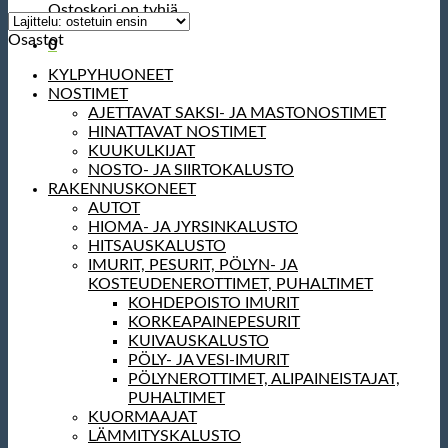
Ostoskori on tyhjä.
Osastot
0
KYLPYHUONEET
NOSTIMET
AJETTAVAT SAKSI- JA MASTONOSTIMET
HINATTAVAT NOSTIMET
KUUKULKIJAT
NOSTO- JA SIIRTOKALUSTO
RAKENNUSKONEET
AUTOT
HIOMA- JA JYRSINKALUSTO
HITSAUSKALUSTO
IMURIT, PESURIT, PÖLYN- JA
KOSTEUDENEROTTIMET, PUHALTIMET
KOHDEPOISTO IMURIT
KORKEAPAINEPESURIT
KUIVAUSKALUSTO
PÖLY- JA VESI-IMURIT
PÖLYNEROTTIMET, ALIPAINEISTAJAT,
PUHALTIMET
KUORMAAJAT
LÄMMITYSKALUSTO