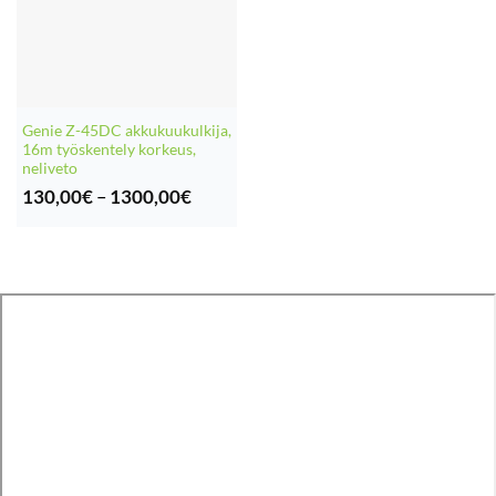
Genie Z-45DC akkukuukulkija,
16m työskentely korkeus,
neliveto
Hintaluokka:
130,00
€
–
1300,00
€
130,00€
-
1300,00€