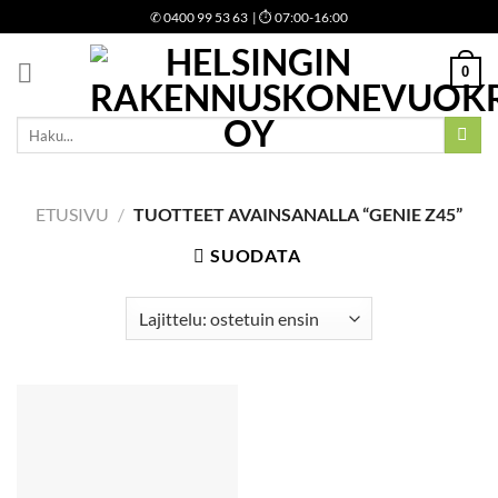
Skip
✆
0400 99 53 63
| ⏱ 07:00-16:00
to
content
0
Etsi:
ETUSIVU
/
TUOTTEET AVAINSANALLA “GENIE Z45”
SUODATA