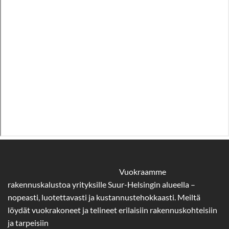
Vuokraamme
rakennuskalustoa yrityksille Suur-Helsingin alueella –
nopeasti, luotettavasti ja kustannustehokkaasti. Meiltä
löydät vuokrakoneet ja telineet erilaisiin rakennuskohteisiin
ja tarpeisiin