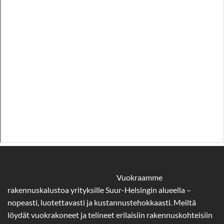
Vuokraamme
rakennuskalustoa yrityksille Suur-Helsingin alueella –
nopeasti, luotettavasti ja kustannustehokkaasti. Meiltä
löydät vuokrakoneet ja telineet erilaisiin rakennuskohteisiin