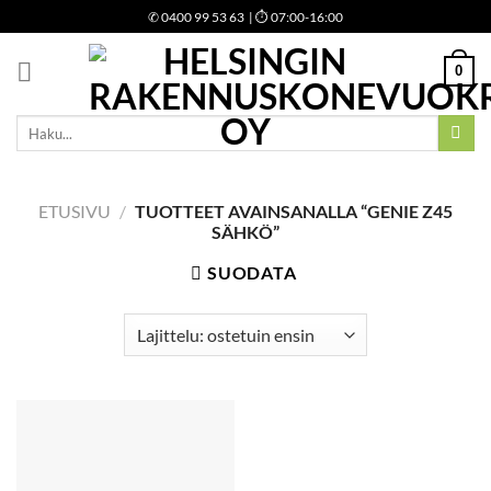
Skip
✆
0400 99 53 63
| ⏱ 07:00-16:00
to
content
0
Etsi:
ETUSIVU
/
TUOTTEET AVAINSANALLA “GENIE Z45
SÄHKÖ”
SUODATA