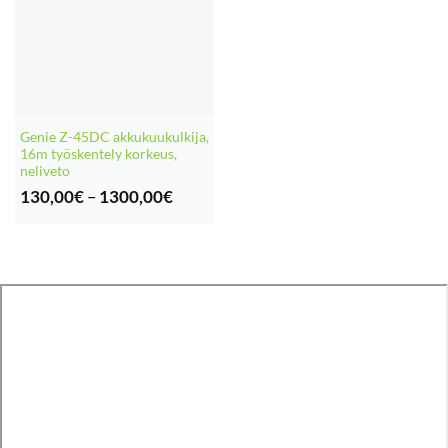
Genie Z-45DC akkukuukulkija,
16m työskentely korkeus,
neliveto
Hintaluokka:
130,00
€
–
1300,00
€
130,00€
-
1300,00€