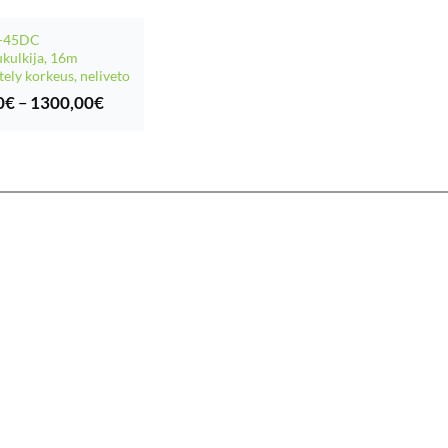
Z-45DC
kulkija, 16m
tely korkeus, neliveto
Hintaluokka:
0
€
–
1300,00
€
130,00€
-
1300,00€