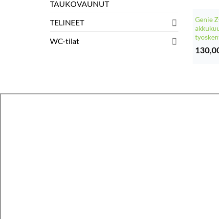
TAUKOVAUNUT
Genie 
TELINEET
akkukuu
työsken
WC-tilat
130,0