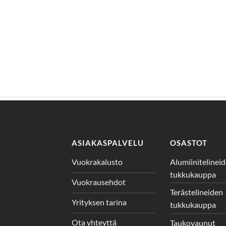
ASIAKASPALVELU
OSASTOT
Vuokrakalusto
Alumiinitelinei
tukkukauppa
Vuokrausehdot
Terästelineiden
Yrityksen tarina
tukkukauppa
Ota yhteyttä
Taukovaunut