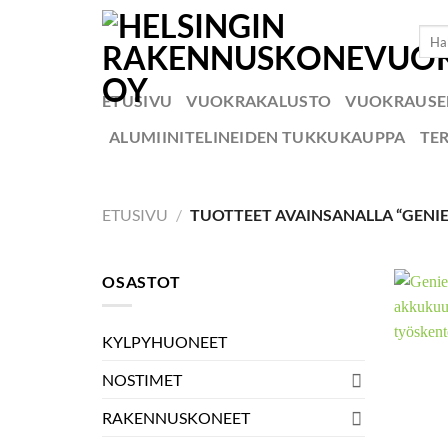
Skip
Etsi:
to
content
ETUSIVU
VUOKRAKALUSTO
VUOKRAUS
ALUMIINITELINEIDEN TUKKUKAUPPA
TE
ETUSIVU
/
TUOTTEET AVAINSANALLA “GENIE
OSASTOT
KYLPYHUONEET
NOSTIMET
RAKENNUSKONEET