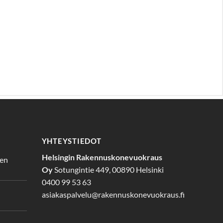
YHTEYSTIEDOT
Helsingin Rakennuskonevuokraus
den
Oy
Sotungintie 449, 00890 Helsinki
0400 99 53 63
asiakaspalvelu@rakennuskonevuokraus.fi