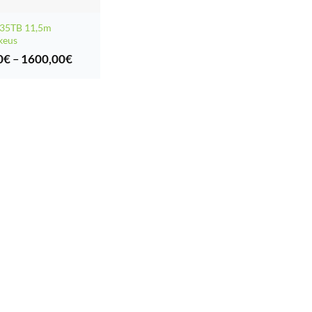
35TB 11,5m
keus
Hintaluokka:
0
€
–
1600,00
€
100,00€
-
1600,00€