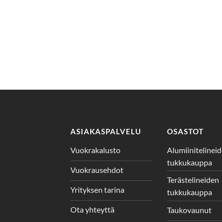
ASIAKASPALVELU
OSASTOT
Vuokrakalusto
Alumiinitelinei
tukkukauppa
Vuokrausehdot
Terästelineiden
Yrityksen tarina
tukkukauppa
Ota yhteyttä
Taukovaunut