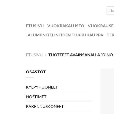
Skip
Etsi:
to
content
ETUSIVU
VUOKRAKALUSTO
VUOKRAUS
ALUMIINITELINEIDEN TUKKUKAUPPA
TE
ETUSIVU
/
TUOTTEET AVAINSANALLA “DINO
OSASTOT
KYLPYHUONEET
NOSTIMET
RAKENNUSKONEET