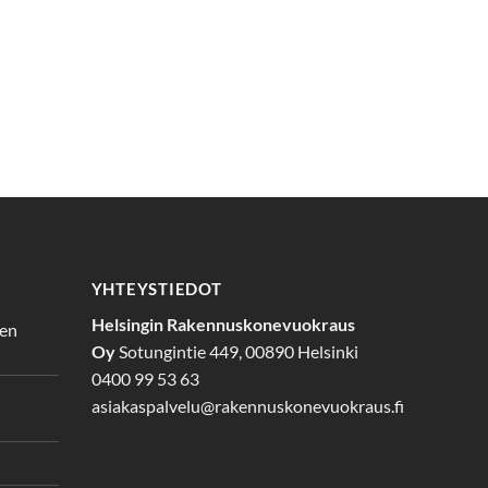
YHTEYSTIEDOT
Helsingin Rakennuskonevuokraus
den
Oy
Sotungintie 449, 00890 Helsinki
0400 99 53 63
asiakaspalvelu@rakennuskonevuokraus.fi