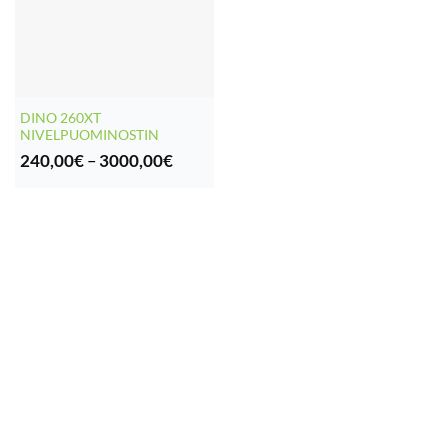
DINO 260XT
NIVELPUOMINOSTIN
Hintaluokka:
240,00
€
–
3000,00
€
240,00€
-
3000,00€