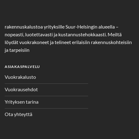
rakennuskalustoa yrityksille Suur-Helsingin alueella –
nopeasti, luotettavasti ja kustannustehokkaasti. Meiltä
löydät vuokrakoneet ja telineet erilaisiin rakennuskohteisiin
ja tarpeisiin
ASIAKASPALVELU
Vuokrakalusto
Vuokrausehdot
Yrityksen tarina
Ota yhteyttä