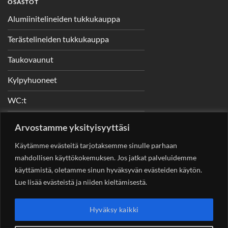
OSASTOT
Alumiinitelineiden tukkukauppa
Terästelineiden tukkukauppa
Taukovaunut
Kylpyhuoneet
WC:t
Telineet
Arvostamme yksityisyyttäsi
Nostimet
Käytämme evästeitä tarjotaksemme sinulle parhaan
mahdollisen käyttökokemuksen. Jos jatkat palveluidemme
käyttämistä, oletamme sinun hyväksyvän evästeiden käytön.
Lue lisää evästeistä ja niiden kieltämisestä.
YHTEYSTIEDOT
Helsingin Rakennuskonevuokraus Oy
Sotungintie 449,
Hyväksy kaikki
00890 Helsinki 0400 99 53 63
asiakaspalvelu@rakennuskonevuokraus.fi