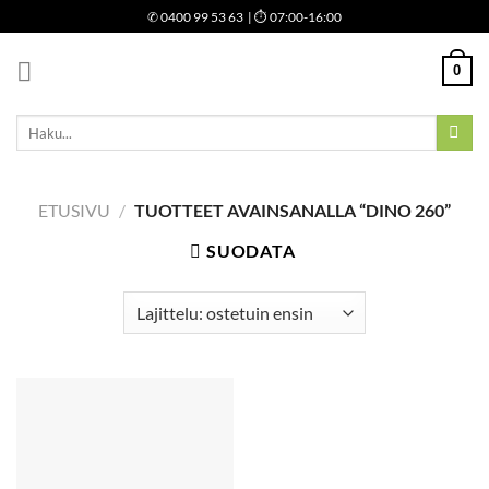
Skip
✆
0400 99 53 63
| ⏱ 07:00-16:00
to
content
0
Etsi:
ETUSIVU
/
TUOTTEET AVAINSANALLA “DINO 260”
SUODATA