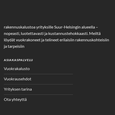
rakennuskalustoa yrityksille Suur-Helsingin alueella –
nopeasti, luotettavasti ja kustannustehokkaasti. Meiltä
löydät vuokrakoneet ja telineet erilaisiin rakennuskohteisiin
ja tarpeisiin
ASIAKASPALVELU
Vuokrakalusto
Vuokrausehdot
Yrityksen tarina
Ota yhteyttä