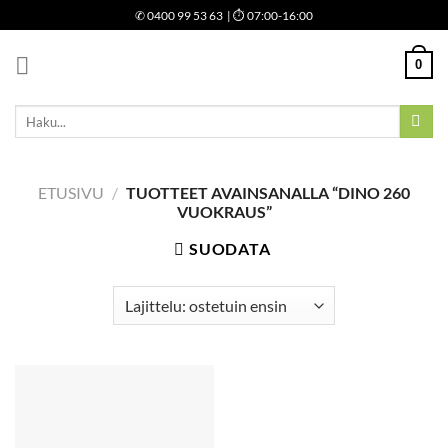
Skip
✆
0400 99 53 63
| ⏱ 07:00-16:00
to
content
0
Etsi:
ETUSIVU
/
TUOTTEET AVAINSANALLA “DINO 260
VUOKRAUS”
SUODATA