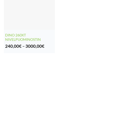
DINO 260XT
NIVELPUOMINOSTIN
Hintaluokka:
240,00
€
–
3000,00
€
240,00€
-
3000,00€