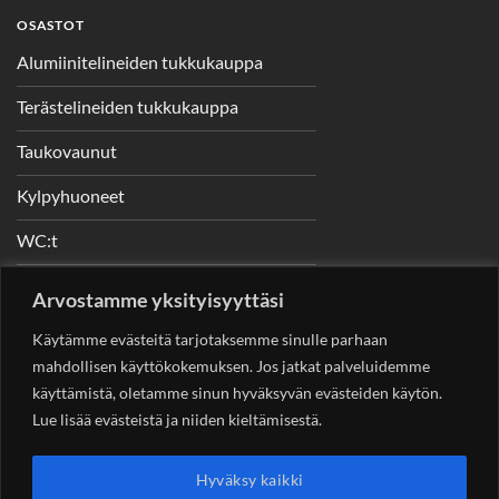
OSASTOT
Alumiinitelineiden tukkukauppa
Terästelineiden tukkukauppa
Taukovaunut
Kylpyhuoneet
WC:t
Telineet
Arvostamme yksityisyyttäsi
Nostimet
Käytämme evästeitä tarjotaksemme sinulle parhaan
mahdollisen käyttökokemuksen. Jos jatkat palveluidemme
käyttämistä, oletamme sinun hyväksyvän evästeiden käytön.
Lue lisää evästeistä ja niiden kieltämisestä.
YHTEYSTIEDOT
Helsingin Rakennuskonevuokraus Oy
Sotungintie 449,
Hyväksy kaikki
00890 Helsinki 0400 99 53 63