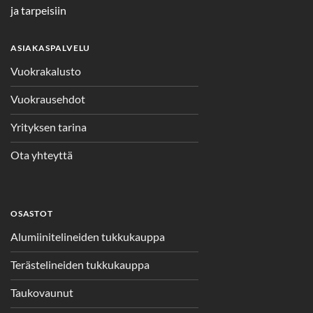
ja tarpeisiin
ASIAKASPALVELU
Vuokrakalusto
Vuokrausehdot
Yrityksen tarina
Ota yhteyttä
OSASTOT
Alumiinitelineiden tukkukauppa
Terästelineiden tukkukauppa
Taukovaunut