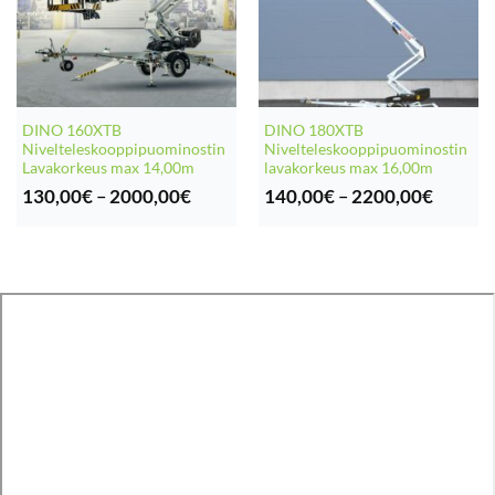
DINO 160XTB
DINO 180XTB
Nivelteleskooppipuominostin
Nivelteleskooppipuominostin
Lavakorkeus max 14,00m
lavakorkeus max 16,00m
Hintaluokka:
Hintalu
130,00
€
–
2000,00
€
140,00
€
–
2200,00
€
130,00€
140,00
-
-
2000,00€
2200,0