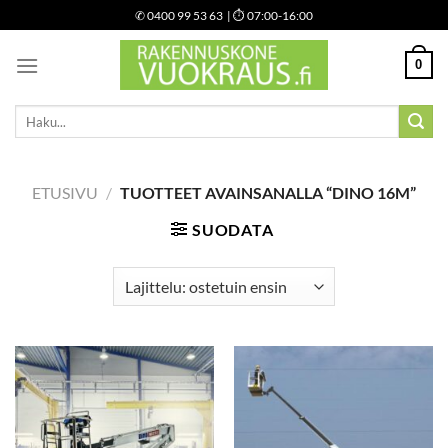
Skip
✆
0400 99 53 63
| ⏱ 07:00-16:00
to
content
0
Etsi:
ETUSIVU
/
TUOTTEET AVAINSANALLA “DINO 16M”
SUODATA