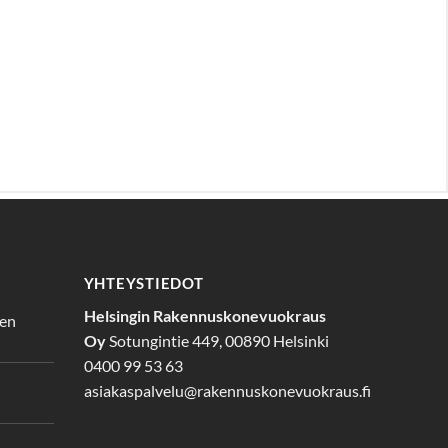
YHTEYSTIEDOT
Helsingin Rakennuskonevuokraus
den
Oy
Sotungintie 449, 00890 Helsinki
0400 99 53 63
asiakaspalvelu@rakennuskonevuokraus.fi