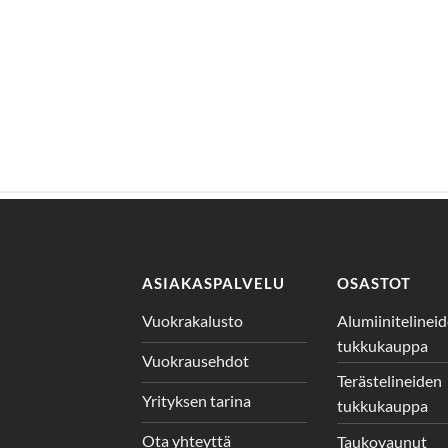
ASIAKASPALVELU
OSASTOT
Vuokrakalusto
Alumiinitelinei
tukkukauppa
Vuokrausehdot
Terästelineiden
Yrityksen tarina
tukkukauppa
Ota yhteyttä
Taukovaunut