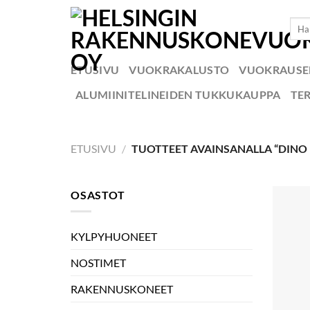
Skip
Etsi:
to
content
ETUSIVU
VUOKRAKALUSTO
VUOKRAUS
ALUMIINITELINEIDEN TUKKUKAUPPA
TE
ETUSIVU
/
TUOTTEET AVAINSANALLA “DINO 
OSASTOT
KYLPYHUONEET
NOSTIMET
RAKENNUSKONEET