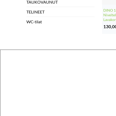
TAUKOVAUNUT
DINO 
TELINEET
Nivelte
Lavako
WC-tilat
130,0