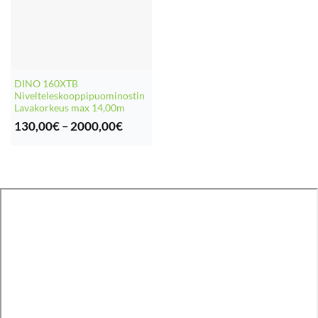
DINO 160XTB
Nivelteleskooppipuominostin
Lavakorkeus max 14,00m
Hintaluokka:
130,00
€
–
2000,00
€
130,00€
-
2000,00€