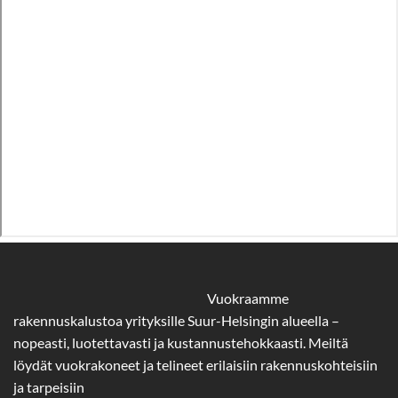
Vuokraamme
rakennuskalustoa yrityksille Suur-Helsingin alueella –
nopeasti, luotettavasti ja kustannustehokkaasti. Meiltä
löydät vuokrakoneet ja telineet erilaisiin rakennuskohteisiin
ja tarpeisiin