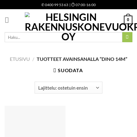
Skip
✆
0400 99 53 63
| ⏱ 07:00-16:00
to
content
0
Etsi:
ETUSIVU
/
TUOTTEET AVAINSANALLA “DINO 14M”
SUODATA