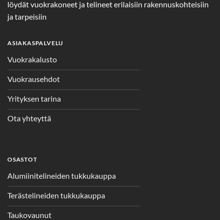
löydät vuokrakoneet ja telineet erilaisiin rakennuskohteisiin
ja tarpeisiin
ASIAKASPALVELU
Vuokrakalusto
Vuokrausehdot
Yrityksen tarina
Ota yhteyttä
OSASTOT
Alumiinitelineiden tukkukauppa
Terästelineiden tukkukauppa
Taukovaunut