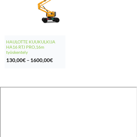
HAULOTTE KUUKULKIJA
HA16 RTJ PRO,16m
työskentely
Hintaluokka:
130,00
€
–
1600,00
€
130,00€
-
1600,00€