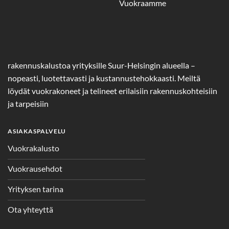
Vuokraamme
rakennuskalustoa yrityksille Suur-Helsingin alueella –
nopeasti, luotettavasti ja kustannustehokkaasti. Meiltä
löydät vuokrakoneet ja telineet erilaisiin rakennuskohteisiin
ja tarpeisiin
ASIAKASPALVELU
Vuokrakalusto
Vuokrausehdot
Yrityksen tarina
Ota yhteyttä