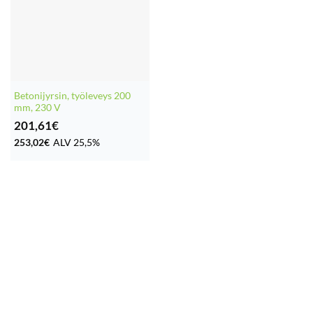
Betonijyrsin, työleveys 200
mm, 230 V
201,61
€
253,02
€
ALV 25,5%