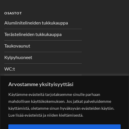
OSASTOT
Alumiinitelineiden tukkukauppa
Terästelineiden tukkukauppa
Taukovaunut
Kylpyhuoneet
WC:t
Telineet
Arvostamme yksityisyyttäsi
Nostimet
Käytämme evästeitä tarjotaksemme sinulle parhaan
mahdollisen käyttökokemuksen. Jos jatkat palveluidemme
käyttämistä, oletamme sinun hyväksyvän evästeiden käytön.
Lue lisää evästeistä ja niiden kieltämisestä.
YHTEYSTIEDOT
Helsingin Rakennuskonevuokraus Oy
Sotungintie 449,