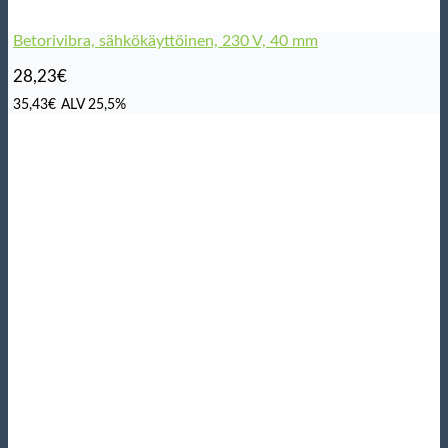
Betorivibra, sähkökäyttöinen, 230 V, 40 mm
28,23
€
35,43
€
ALV 25,5%