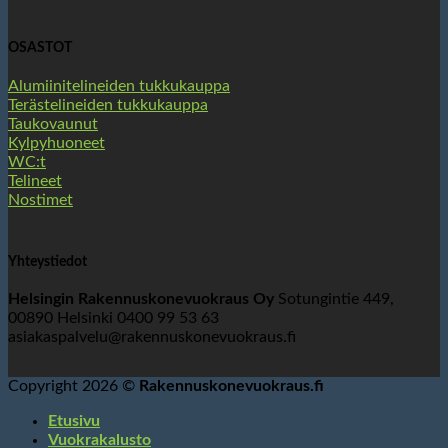
OSASTOT
Alumiinitelineiden tukkukauppa
Terästelineiden tukkukauppa
Taukovaunut
Kylpyhuoneet
WC:t
Telineet
Nostimet
Yhteystiedot
Helsingin Rakennuskonevuokraus Oy
Sotungintie 449,
00890 Helsinki 0400 99 53 63
asiakaspalvelu@rakennuskonevuokraus.fi
Copyright 2026 ©
Rakennuskonevuokraus.fi
Etusivu
Vuokrakalusto