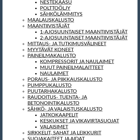
NESTEKAASU
POLTTOÖLJY
SÄHKÖLÄMMITYS
MAALAUSKALUSTO
MAANTIIVISTÄJÄT
1-AJOSUUNTAISET MAANTIIVISTÄJÄT
2-AJOSUUNTAISET MAANTIIVISTÄJÄT
MITTAUS- JA TUTKIMUSVÄLINEET
MYYTÄVÄT KONEET
PAINEILMAKALUSTO
KOMPRESSORIT JA NAULAIMET
MUUT PAINEILMALAITTEET
NAULAIMET
PORAUS- JA PIIKKAUSKALUSTO
PUMPPUKALUSTO
PUUTARHAKALUSTO
RAUDOITUS- TUENTA- JA
BETONOINTIKALUSTO
SÄHKÖ- JA VALAISTUSKALUSTO
JATKOKAAPELIT
KESKUKSET JA VIKAVIRTASUOJAT
VALAISIMET
SIRKKELIT, SAHAT JA LEIKKURIT
SUOJAKAITEET JA AIDAT