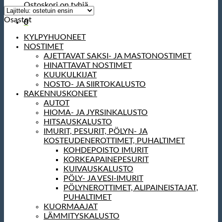
Ostoskori on tyhjä.
Osastot
0
KYLPYHUONEET
NOSTIMET
AJETTAVAT SAKSI- JA MASTONOSTIMET
HINATTAVAT NOSTIMET
KUUKULKIJAT
NOSTO- JA SIIRTOKALUSTO
RAKENNUSKONEET
AUTOT
HIOMA- JA JYRSINKALUSTO
HITSAUSKALUSTO
IMURIT, PESURIT, PÖLYN- JA
KOSTEUDENEROTTIMET, PUHALTIMET
KOHDEPOISTO IMURIT
KORKEAPAINEPESURIT
KUIVAUSKALUSTO
PÖLY- JA VESI-IMURIT
PÖLYNEROTTIMET, ALIPAINEISTAJAT,
PUHALTIMET
KUORMAAJAT
LÄMMITYSKALUSTO