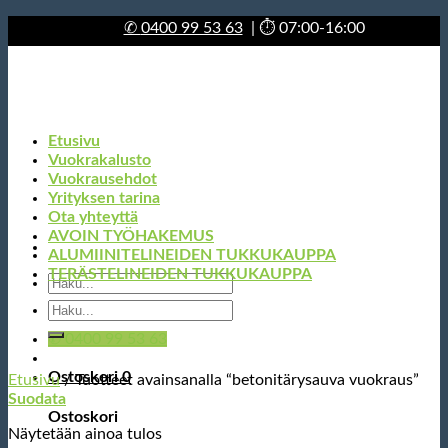
Skip
✆
0400 99 53 63
| ⏱ 07:00-16:00
to
content
Etusivu
Vuokrakalusto
Vuokrausehdot
Yrityksen tarina
Ota yhteyttä
AVOIN TYÖHAKEMUS
ALUMIINITELINEIDEN TUKKUKAUPPA
TERÄSTELINEIDEN TUKKUKAUPPA
Etsi:
Etsi:
✆ 0400 99 53 63
Ostoskori
0
Etusivu
/
Tuotteet avainsanalla “betonitärysauva vuokraus”
Suodata
Ostoskori
Näytetään ainoa tulos