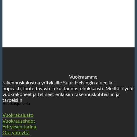
Vuokraamme
rakennuskalustoa yrityksille Suur-Helsingin alueella –
nopeasti, luotettavasti ja kustannustehokkaasti. Meiltä löydät
vuokrakoneet ja telineet erilaisiin rakennuskohteisiin ja
tarpeisiin
Asiakaspalvelu
Vuokrakalusto
Vuokrausehdot
Yrityksen tarina
Ota yhteyttä