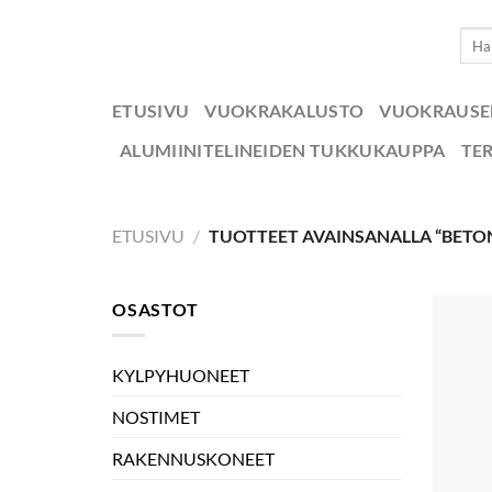
Skip
Etsi:
to
content
ETUSIVU
VUOKRAKALUSTO
VUOKRAUS
ALUMIINITELINEIDEN TUKKUKAUPPA
TE
ETUSIVU
/
TUOTTEET AVAINSANALLA “BETONI
OSASTOT
KYLPYHUONEET
NOSTIMET
RAKENNUSKONEET