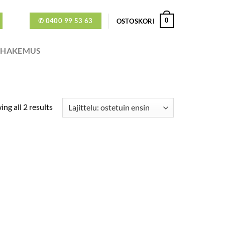
✆ 0400 99 53 63
0
OSTOSKORI
ÖHAKEMUS
ng all 2 results