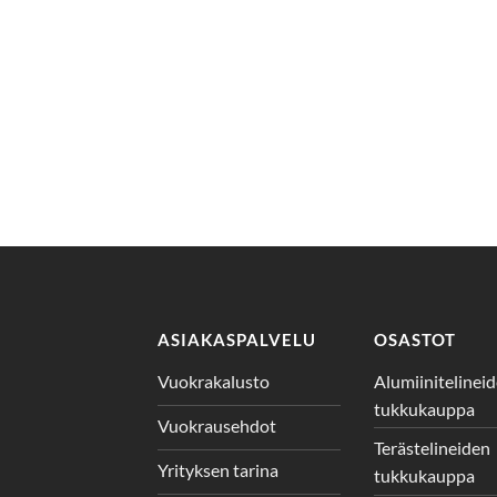
ASIAKASPALVELU
OSASTOT
Vuokrakalusto
Alumiinitelinei
tukkukauppa
Vuokrausehdot
Terästelineiden
Yrityksen tarina
tukkukauppa