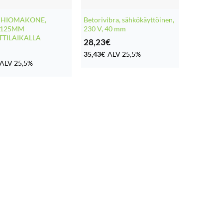
IHIOMAKONE,
Betorivibra, sähkökäyttöinen,
,125MM
230 V, 40 mm
TTILAIKALLA
28,23
€
35,43
€
ALV 25,5%
ALV 25,5%