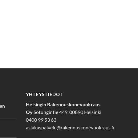
YHTEYSTIEDOT
Helsingin Rakennuskonevuokraus
den
Oy
Sotungintie 449, 00890 Helsinki
0400 99 53 63
asiakaspalvelu@rakennuskonevuokraus.fi