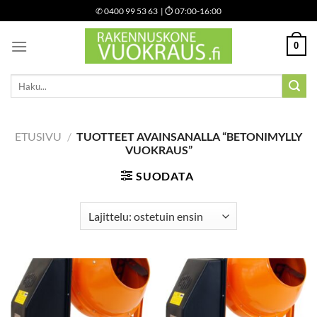
Skip
✆
0400 99 53 63
| ⏱ 07:00-16:00
to
content
0
Etsi:
ETUSIVU
/
TUOTTEET AVAINSANALLA “BETONIMYLLY
VUOKRAUS”
SUODATA