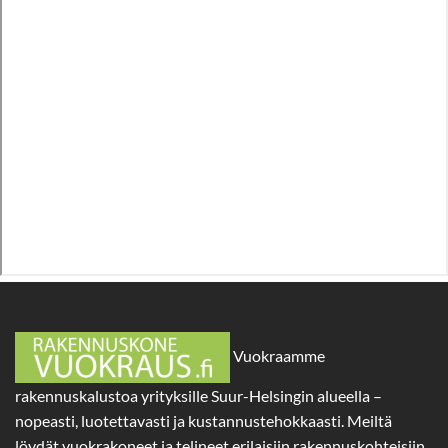
Vuokraamme
rakennuskalustoa yrityksille Suur-Helsingin alueella –
nopeasti, luotettavasti ja kustannustehokkaasti. Meiltä
löydät vuokrakoneet ja telineet erilaisiin rakennuskohteisiin