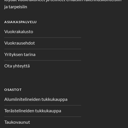
ja tarpeisiin
ASIAKASPALVELU
Vuokrakalusto
Vuokrausehdot
Yrityksen tarina
Ota yhteyttä
OSASTOT
Alumiinitelineiden tukkukauppa
Terästelineiden tukkukauppa
Taukovaunut