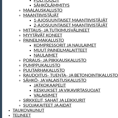
POLTTOÖLJY
SÄHKÖLÄMMITYS
MAALAUSKALUSTO
MAANTIIVISTÄJÄT
1-AJOSUUNTAISET MAANTIIVISTÄJÄT
2-AJOSUUNTAISET MAANTIIVISTÄJÄT
MITTAUS- JA TUTKIMUSVÄLINEET
MYYTÄVÄT KONEET
PAINEILMAKALUSTO
KOMPRESSORIT JA NAULAIMET
MUUT PAINEILMALAITTEET
NAULAIMET
PORAUS- JA PIIKKAUSKALUSTO
PUMPPUKALUSTO
PUUTARHAKALUSTO
RAUDOITUS- TUENTA- JA BETONOINTIKALUSTO
SÄHKÖ- JA VALAISTUSKALUSTO
JATKOKAAPELIT
KESKUKSET JA VIKAVIRTASUOJAT
VALAISIMET
SIRKKELIT, SAHAT JA LEIKKURIT
SUOJAKAITEET JA AIDAT
TAUKOVAUNUT
TELINEET