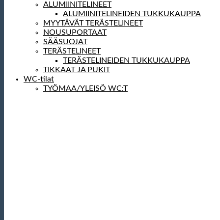
ALUMIINITELINEET
ALUMIINITELINEIDEN TUKKUKAUPPA
MYYTÄVÄT TERÄSTELINEET
NOUSUPORTAAT
SÄÄSUOJAT
TERÄSTELINEET
TERÄSTELINEIDEN TUKKUKAUPPA
TIKKAAT JA PUKIT
WC-tilat
TYÖMAA/YLEISÖ WC:T