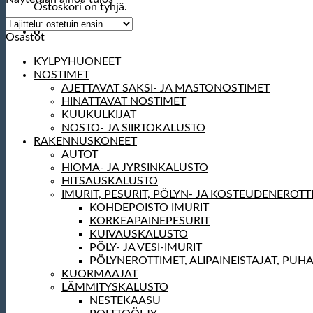
Ostoskori on tyhjä.
0
Osastot
KYLPYHUONEET
NOSTIMET
AJETTAVAT SAKSI- JA MASTONOSTIMET
HINATTAVAT NOSTIMET
KUUKULKIJAT
NOSTO- JA SIIRTOKALUSTO
RAKENNUSKONEET
AUTOT
HIOMA- JA JYRSINKALUSTO
HITSAUSKALUSTO
IMURIT, PESURIT, PÖLYN- JA KOSTEUDENEROTT
KOHDEPOISTO IMURIT
KORKEAPAINEPESURIT
KUIVAUSKALUSTO
PÖLY- JA VESI-IMURIT
PÖLYNEROTTIMET, ALIPAINEISTAJAT, PUH
KUORMAAJAT
LÄMMITYSKALUSTO
NESTEKAASU