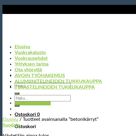
Skip
to
content
Etusivu
Vuokrakalusto
Vuokrausehdot
Yrityksen tarina
Ota yhteyttä
AVOIN TYÖHAKEMUS
ALUMIINITELINEIDEN TUKKUKAUPPA
Etsi:
TERÄSTELINEIDEN TUKKUKAUPPA
Etsi:
✆ 0400 99 53 63
Ostoskori
0
Etusivu
/
Tuotteet avainsanalla “betonikärryt”
Suodata
Ostoskori
Näytetään ainoa tulos