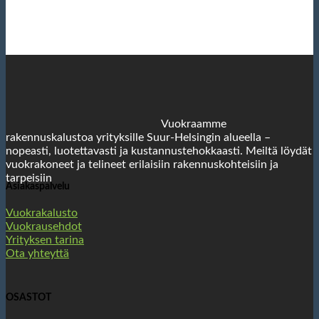
Vuokraamme
rakennuskalustoa yrityksille Suur-Helsingin alueella –
nopeasti, luotettavasti ja kustannustehokkaasti. Meiltä löydät
vuokrakoneet ja telineet erilaisiin rakennuskohteisiin ja
tarpeisiin
Asiakaspalvelu
Vuokrakalusto
Vuokrausehdot
Yrityksen tarina
Ota yhteyttä
OSASTOT