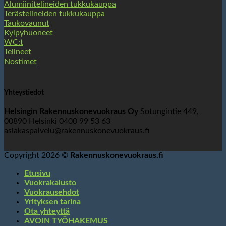
Alumiinitelineiden tukkukauppa
Terästelineiden tukkukauppa
Taukovaunut
Kylpyhuoneet
WC:t
Telineet
Nostimet
Yhteystiedot
Helsingin Rakennuskonevuokraus Oy
Sotungintie 449,
00890 Helsinki 0400 99 53 63
asiakaspalvelu@rakennuskonevuokraus.fi
Copyright 2026 ©
Rakennuskonevuokraus.fi
Etusivu
Vuokrakalusto
Vuokrausehdot
Yrityksen tarina
Ota yhteyttä
AVOIN TYÖHAKEMUS