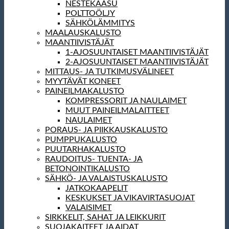
NESTEKAASU
POLTTOÖLJY
SÄHKÖLÄMMITYS
MAALAUSKALUSTO
MAANTIIVISTÄJÄT
1-AJOSUUNTAISET MAANTIIVISTÄJÄT
2-AJOSUUNTAISET MAANTIIVISTÄJÄT
MITTAUS- JA TUTKIMUSVÄLINEET
MYYTÄVÄT KONEET
PAINEILMAKALUSTO
KOMPRESSORIT JA NAULAIMET
MUUT PAINEILMALAITTEET
NAULAIMET
PORAUS- JA PIIKKAUSKALUSTO
PUMPPUKALUSTO
PUUTARHAKALUSTO
RAUDOITUS- TUENTA- JA
BETONOINTIKALUSTO
SÄHKÖ- JA VALAISTUSKALUSTO
JATKOKAAPELIT
KESKUKSET JA VIKAVIRTASUOJAT
VALAISIMET
SIRKKELIT, SAHAT JA LEIKKURIT
SUOJAKAITEET JA AIDAT