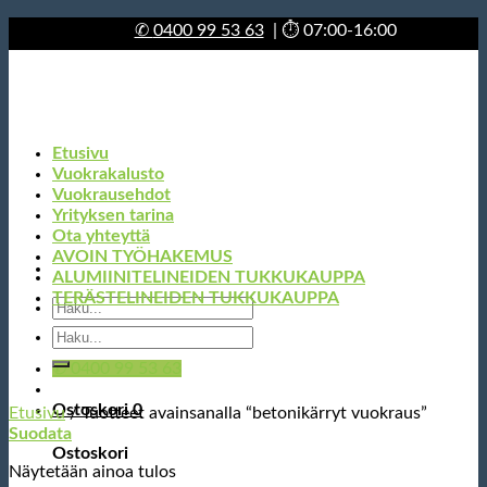
Skip
✆
0400 99 53 63
| ⏱ 07:00-16:00
to
content
Etusivu
Vuokrakalusto
Vuokrausehdot
Yrityksen tarina
Ota yhteyttä
AVOIN TYÖHAKEMUS
ALUMIINITELINEIDEN TUKKUKAUPPA
TERÄSTELINEIDEN TUKKUKAUPPA
Etsi:
Etsi:
✆ 0400 99 53 63
Ostoskori
0
Etusivu
/
Tuotteet avainsanalla “betonikärryt vuokraus”
Suodata
Ostoskori
Näytetään ainoa tulos