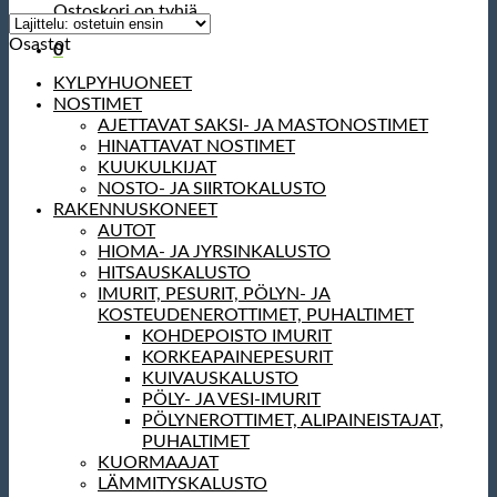
Ostoskori on tyhjä.
Osastot
0
KYLPYHUONEET
NOSTIMET
AJETTAVAT SAKSI- JA MASTONOSTIMET
HINATTAVAT NOSTIMET
KUUKULKIJAT
NOSTO- JA SIIRTOKALUSTO
RAKENNUSKONEET
AUTOT
HIOMA- JA JYRSINKALUSTO
HITSAUSKALUSTO
IMURIT, PESURIT, PÖLYN- JA
KOSTEUDENEROTTIMET, PUHALTIMET
KOHDEPOISTO IMURIT
KORKEAPAINEPESURIT
KUIVAUSKALUSTO
PÖLY- JA VESI-IMURIT
PÖLYNEROTTIMET, ALIPAINEISTAJAT,
PUHALTIMET
KUORMAAJAT
LÄMMITYSKALUSTO