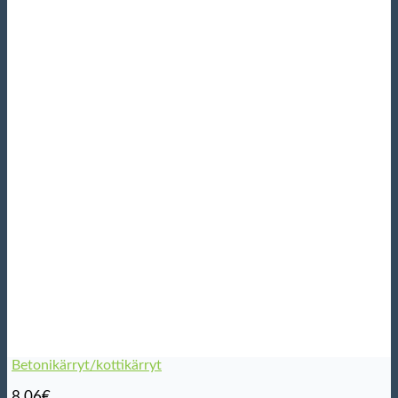
Betonikärryt/kottikärryt
8,06
€